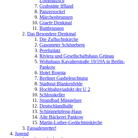
Lommatzsch
Grabstätte Iffland
Panzersockel
Märchenbrunnen
Graefe Denkmal
Buttbrunnen
Das Besondere Denkmal
Die Zufluchtskirche
Gasometer Schöneberg
Perelsplatz
Riviera und Gesellschaftshaus Grünau
Wohnhaus Kavalierstraße 19/19A in Berlin-
Pankow
Hotel Bogota
Berliner Gasbeleuchtung
Stadtgut Blankenfelde
Hochbahnviadukt der U 2
Schlosskeller
Strandbad Müggelsee
Deutschlandhalle
Schimmelpfeng-Haus
Alte Bäckerei Pankow
Martin-Luther-Gedächtniskirche
Fassadenretter!
Jugend