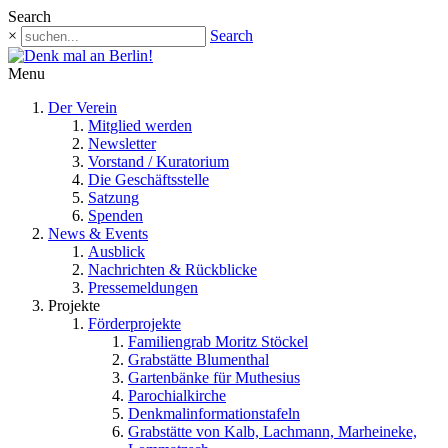
Search
×
Search
Menu
Der Verein
Mitglied werden
Newsletter
Vorstand / Kuratorium
Die Geschäftsstelle
Satzung
Spenden
News & Events
Ausblick
Nachrichten & Rückblicke
Pressemeldungen
Projekte
Förderprojekte
Familiengrab Moritz Stöckel
Grabstätte Blumenthal
Gartenbänke für Muthesius
Parochialkirche
Denkmalinformationstafeln
Grabstätte von Kalb, Lachmann, Marheineke,