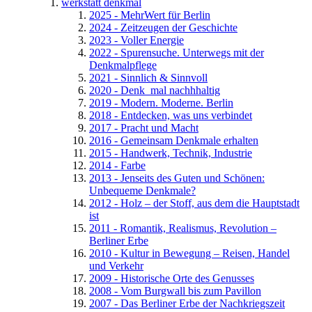
werkstatt denkmal
2025 - MehrWert für Berlin
2024 - Zeitzeugen der Geschichte
2023 - Voller Energie
2022 - Spurensuche. Unterwegs mit der
Denkmalpflege
2021 - Sinnlich & Sinnvoll
2020 - Denk_mal nachhhaltig
2019 - Modern. Moderne. Berlin
2018 - Entdecken, was uns verbindet
2017 - Pracht und Macht
2016 - Gemeinsam Denkmale erhalten
2015 - Handwerk, Technik, Industrie
2014 - Farbe
2013 - Jenseits des Guten und Schönen:
Unbequeme Denkmale?
2012 - Holz – der Stoff, aus dem die Hauptstadt
ist
2011 - Romantik, Realismus, Revolution –
Berliner Erbe
2010 - Kultur in Bewegung – Reisen, Handel
und Verkehr
2009 - Historische Orte des Genusses
2008 - Vom Burgwall bis zum Pavillon
2007 - Das Berliner Erbe der Nachkriegszeit