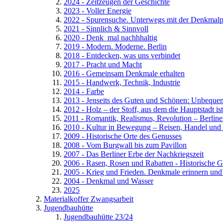
2024 - Zeitzeugen der Geschichte
2023 - Voller Energie
2022 - Spurensuche. Unterwegs mit der Denkmalp
2021 - Sinnlich & Sinnvoll
2020 - Denk_mal nachhhaltig
2019 - Modern. Moderne. Berlin
2018 - Entdecken, was uns verbindet
2017 - Pracht und Macht
2016 - Gemeinsam Denkmale erhalten
2015 - Handwerk, Technik, Industrie
2014 - Farbe
2013 - Jenseits des Guten und Schönen: Unbequ
2012 - Holz – der Stoff, aus dem die Hauptstadt ist
2011 - Romantik, Realismus, Revolution – Berline
2010 - Kultur in Bewegung – Reisen, Handel und
2009 - Historische Orte des Genusses
2008 - Vom Burgwall bis zum Pavillon
2007 - Das Berliner Erbe der Nachkriegszeit
2006 - Rasen, Rosen und Rabatten - Historische G
2005 - Krieg und Frieden. Denkmale erinnern un
2004 - Denkmal und Wasser
2025
Materialkoffer Zwangsarbeit
Jugendbauhütte
Jugendbauhütte 23/24