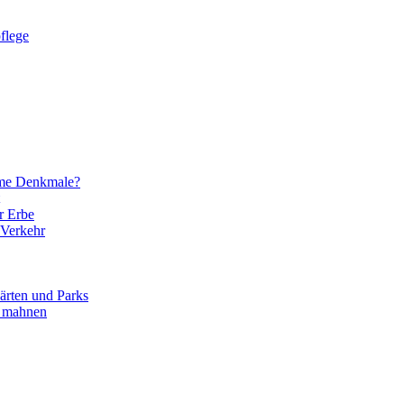
flege
eme Denkmale?
r Erbe
 Verkehr
ärten und Parks
d mahnen