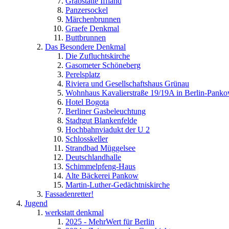
Grabstätte Iffland
Panzersockel
Märchenbrunnen
Graefe Denkmal
Buttbrunnen
Das Besondere Denkmal
Die Zufluchtskirche
Gasometer Schöneberg
Perelsplatz
Riviera und Gesellschaftshaus Grünau
Wohnhaus Kavalierstraße 19/19A in Berlin-Pank
Hotel Bogota
Berliner Gasbeleuchtung
Stadtgut Blankenfelde
Hochbahnviadukt der U 2
Schlosskeller
Strandbad Müggelsee
Deutschlandhalle
Schimmelpfeng-Haus
Alte Bäckerei Pankow
Martin-Luther-Gedächtniskirche
Fassadenretter!
Jugend
werkstatt denkmal
2025 - MehrWert für Berlin