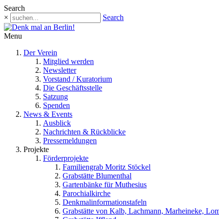
Search
×
Search
Menu
Der Verein
Mitglied werden
Newsletter
Vorstand / Kuratorium
Die Geschäftsstelle
Satzung
Spenden
News & Events
Ausblick
Nachrichten & Rückblicke
Pressemeldungen
Projekte
Förderprojekte
Familiengrab Moritz Stöckel
Grabstätte Blumenthal
Gartenbänke für Muthesius
Parochialkirche
Denkmalinformationstafeln
Grabstätte von Kalb, Lachmann, Marheineke, Lo