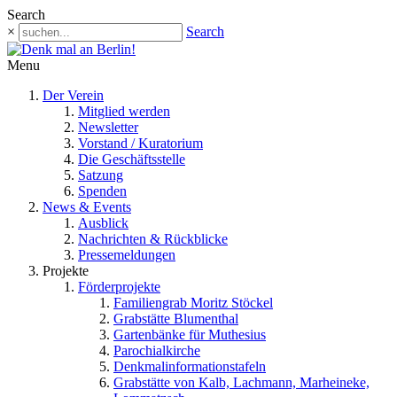
Search
×
Search
Menu
Der Verein
Mitglied werden
Newsletter
Vorstand / Kuratorium
Die Geschäftsstelle
Satzung
Spenden
News & Events
Ausblick
Nachrichten & Rückblicke
Pressemeldungen
Projekte
Förderprojekte
Familiengrab Moritz Stöckel
Grabstätte Blumenthal
Gartenbänke für Muthesius
Parochialkirche
Denkmalinformationstafeln
Grabstätte von Kalb, Lachmann, Marheineke,