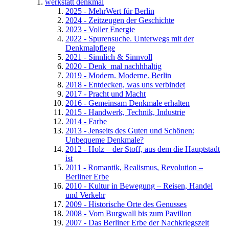
werkstatt denkmal
2025 - MehrWert für Berlin
2024 - Zeitzeugen der Geschichte
2023 - Voller Energie
2022 - Spurensuche. Unterwegs mit der
Denkmalpflege
2021 - Sinnlich & Sinnvoll
2020 - Denk_mal nachhhaltig
2019 - Modern. Moderne. Berlin
2018 - Entdecken, was uns verbindet
2017 - Pracht und Macht
2016 - Gemeinsam Denkmale erhalten
2015 - Handwerk, Technik, Industrie
2014 - Farbe
2013 - Jenseits des Guten und Schönen:
Unbequeme Denkmale?
2012 - Holz – der Stoff, aus dem die Hauptstadt
ist
2011 - Romantik, Realismus, Revolution –
Berliner Erbe
2010 - Kultur in Bewegung – Reisen, Handel
und Verkehr
2009 - Historische Orte des Genusses
2008 - Vom Burgwall bis zum Pavillon
2007 - Das Berliner Erbe der Nachkriegszeit