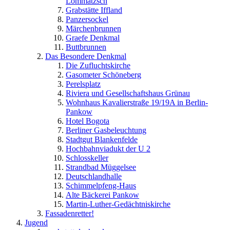
Lommatzsch
Grabstätte Iffland
Panzersockel
Märchenbrunnen
Graefe Denkmal
Buttbrunnen
Das Besondere Denkmal
Die Zufluchtskirche
Gasometer Schöneberg
Perelsplatz
Riviera und Gesellschaftshaus Grünau
Wohnhaus Kavalierstraße 19/19A in Berlin-
Pankow
Hotel Bogota
Berliner Gasbeleuchtung
Stadtgut Blankenfelde
Hochbahnviadukt der U 2
Schlosskeller
Strandbad Müggelsee
Deutschlandhalle
Schimmelpfeng-Haus
Alte Bäckerei Pankow
Martin-Luther-Gedächtniskirche
Fassadenretter!
Jugend