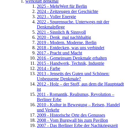
werkstatt denkmal
2025 - MehrWert für Berlin
2024 - Zeitzeugen der Geschichte
2023 - Voller Energie
2022 - Spurensuche. Unterwegs mit der
Denkmalpflege
2021 - Sinnlich & Sinnvoll
2020 - Denk_mal nachhhaltig
2019 - Modern. Moderne. Berlin
2018 - Entdecken, was uns verbindet
2017 - Pracht und Macht
2016 - Gemeinsam Denkmale erhalten
2015 - Handwerk, Technik, Industrie
2014 - Farbe
2013 - Jenseits des Guten und Schönen:
Unbequeme Denkmale?
2012 - Holz – der Stoff, aus dem die Hauptstadt
ist
2011 - Romantik, Realismus, Revolution –
Berliner Erbe
2010 - Kultur in Bewegung – Reisen, Handel
und Verkehr
2009 - Historische Orte des Genusses
2008 - Vom Burgwall bis zum Pavillon
2007 - Das Berliner Erbe der Nachkriegszeit