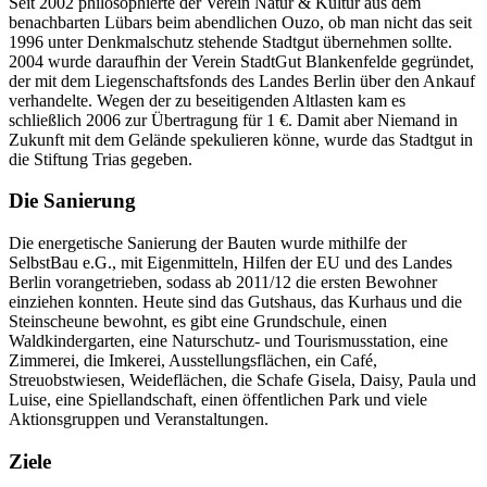
Seit 2002 philosophierte der Verein Natur & Kultur aus dem
benachbarten Lübars beim abendlichen Ouzo, ob man nicht das seit
1996 unter Denkmalschutz stehende Stadtgut übernehmen sollte.
2004 wurde daraufhin der Verein StadtGut Blankenfelde gegründet,
der mit dem Liegenschaftsfonds des Landes Berlin über den Ankauf
verhandelte. Wegen der zu beseitigenden Altlasten kam es
schließlich 2006 zur Übertragung für 1 €. Damit aber Niemand in
Zukunft mit dem Gelände spekulieren könne, wurde das Stadtgut in
die Stiftung Trias gegeben.
Die Sanierung
Die energetische Sanierung der Bauten wurde mithilfe der
SelbstBau e.G., mit Eigenmitteln, Hilfen der EU und des Landes
Berlin vorangetrieben, sodass ab 2011/12 die ersten Bewohner
einziehen konnten. Heute sind das Gutshaus, das Kurhaus und die
Steinscheune bewohnt, es gibt eine Grundschule, einen
Waldkindergarten, eine Naturschutz- und Tourismusstation, eine
Zimmerei, die Imkerei, Ausstellungsflächen, ein Café,
Streuobstwiesen, Weideflächen, die Schafe Gisela, Daisy, Paula und
Luise, eine Spiellandschaft, einen öffentlichen Park und viele
Aktionsgruppen und Veranstaltungen.
Ziele