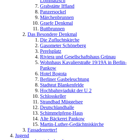
Lommatzsch
Grabstätte Iffland
Panzersockel
Märchenbrunnen
Graefe Denkmal
Buttbrunnen
Das Besondere Denkmal
Die Zufluchtskirche
Gasometer Schöneberg
Perelsplatz
Riviera und Gesellschaftshaus Grünau
Wohnhaus Kavalierstraße 19/19A in Berlin-
Pankow
Hotel Bogota
Berliner Gasbeleuchtung
Stadtgut Blankenfelde
Hochbahnviadukt der U 2
Schlosskeller
Strandbad Müggelsee
Deutschlandhalle
Schimmelpfeng-Haus
Alte Bäckerei Pankow
Martin-Luther-Gedächtniskirche
Fassadenretter!
Jugend