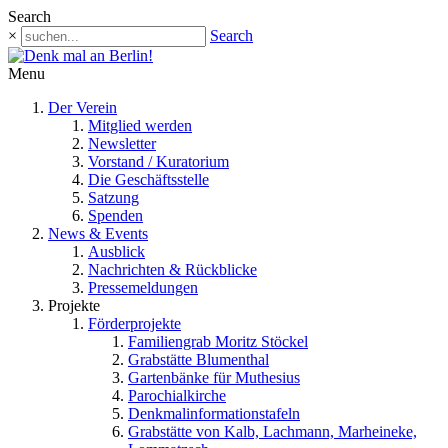
Search
×
Search
Menu
Der Verein
Mitglied werden
Newsletter
Vorstand / Kuratorium
Die Geschäftsstelle
Satzung
Spenden
News & Events
Ausblick
Nachrichten & Rückblicke
Pressemeldungen
Projekte
Förderprojekte
Familiengrab Moritz Stöckel
Grabstätte Blumenthal
Gartenbänke für Muthesius
Parochialkirche
Denkmalinformationstafeln
Grabstätte von Kalb, Lachmann, Marheineke,