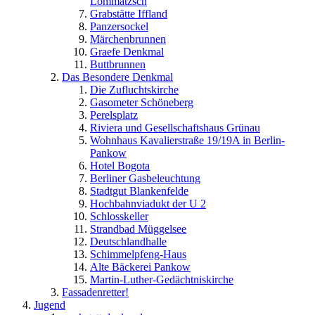
Lommatzsch
Grabstätte Iffland
Panzersockel
Märchenbrunnen
Graefe Denkmal
Buttbrunnen
Das Besondere Denkmal
Die Zufluchtskirche
Gasometer Schöneberg
Perelsplatz
Riviera und Gesellschaftshaus Grünau
Wohnhaus Kavalierstraße 19/19A in Berlin-
Pankow
Hotel Bogota
Berliner Gasbeleuchtung
Stadtgut Blankenfelde
Hochbahnviadukt der U 2
Schlosskeller
Strandbad Müggelsee
Deutschlandhalle
Schimmelpfeng-Haus
Alte Bäckerei Pankow
Martin-Luther-Gedächtniskirche
Fassadenretter!
Jugend