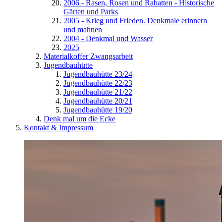
2006 - Rasen, Rosen und Rabatten - Historische
Gärten und Parks
2005 - Krieg und Frieden. Denkmale erinnern
und mahnen
2004 - Denkmal und Wasser
2025
Materialkoffer Zwangsarbeit
Jugendbauhütte
Jugendbauhütte 23/24
Jugendbauhütte 22/23
Jugendbauhütte 21/22
Jugendbauhütte 20/21
Jugendbauhütte 19/20
Denk mal um die Ecke
Kontakt & Impressum