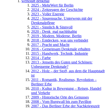
werkstatt denkmal
2025 - MehrWert für Berlin
2024 - Zeitzeugen der Geschichte
2023 - Voller Energie
2022 - Spurensuche. Unterwegs mit der
Denkmalpflege
2021 - Sinnlich & Sinnvoll
2020 - Denk_mal nachhhaltig
2019 - Modern. Moderne. Berlin
2018 - Entdecken, was uns verbindet
2017 - Pracht und Macht
2016 - Gemeinsam Denkmale erhalten
2015 - Handwerk, Technik, Industrie
2014 - Farbe
2013 - Jenseits des Guten und Schönen:
Unbequeme Denkmale?
2012 - Holz – der Stoff, aus dem die Hauptstadt
ist
2011 - Romantik, Realismus, Revolution –
Berliner Erbe
2010 - Kultur in Bewegung – Reisen, Handel
und Verkehr
2009 - Historische Orte des Genusses
2008 - Vom Burgwall bis zum Pavillon
2007 - Das Berliner Erbe der Nachkriegszeit