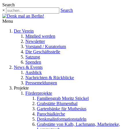
Search
×
Search
Menu
Der Verein
Mitglied werden
Newsletter
Vorstand / Kuratorium
Die Geschäftsstelle
Satzung
Spenden
News & Events
Ausblick
Nachrichten & Rückblicke
Pressemeldungen
Projekte
Förderprojekte
Familiengrab Moritz Stöckel
Grabstätte Blumenthal
Gartenbänke für Muthesius
Parochialkirche
Denkmalinformationstafeln
Grabstätte von Kalb, Lachmann, Marheineke,