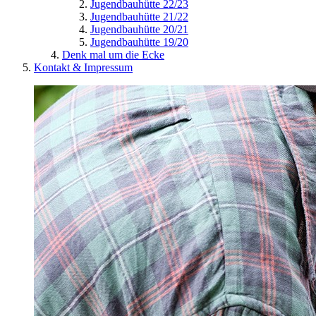
Jugendbauhütte 22/23
Jugendbauhütte 21/22
Jugendbauhütte 20/21
Jugendbauhütte 19/20
Denk mal um die Ecke
Kontakt & Impressum