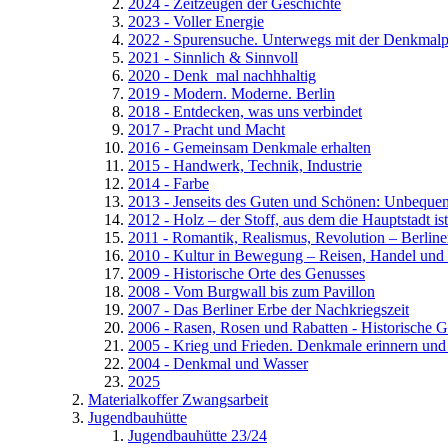
2024 - Zeitzeugen der Geschichte
2023 - Voller Energie
2022 - Spurensuche. Unterwegs mit der Denkmalp
2021 - Sinnlich & Sinnvoll
2020 - Denk_mal nachhhaltig
2019 - Modern. Moderne. Berlin
2018 - Entdecken, was uns verbindet
2017 - Pracht und Macht
2016 - Gemeinsam Denkmale erhalten
2015 - Handwerk, Technik, Industrie
2014 - Farbe
2013 - Jenseits des Guten und Schönen: Unbequ
2012 - Holz – der Stoff, aus dem die Hauptstadt ist
2011 - Romantik, Realismus, Revolution – Berline
2010 - Kultur in Bewegung – Reisen, Handel und
2009 - Historische Orte des Genusses
2008 - Vom Burgwall bis zum Pavillon
2007 - Das Berliner Erbe der Nachkriegszeit
2006 - Rasen, Rosen und Rabatten - Historische G
2005 - Krieg und Frieden. Denkmale erinnern un
2004 - Denkmal und Wasser
2025
Materialkoffer Zwangsarbeit
Jugendbauhütte
Jugendbauhütte 23/24