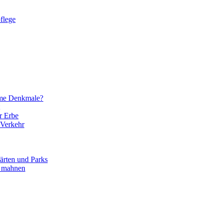
flege
eme Denkmale?
r Erbe
 Verkehr
ärten und Parks
d mahnen