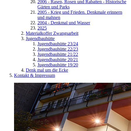
2006 - Rasen, Rosen und Rabatten - Historische
Gärten und Parks
2005 - Krieg und Frieden. Denkmale erinnern
und mahnen
2004 - Denkmal und Wasser
2025
Materialkoffer Zwangsarbeit
Jugendbauhütte
Jugendbauhütte 23/24
Jugendbauhütte 22/23
Jugendbauhütte 21/22
Jugendbauhütte 20/21
Jugendbauhütte 19/20
Denk mal um die Ecke
Kontakt & Impressum