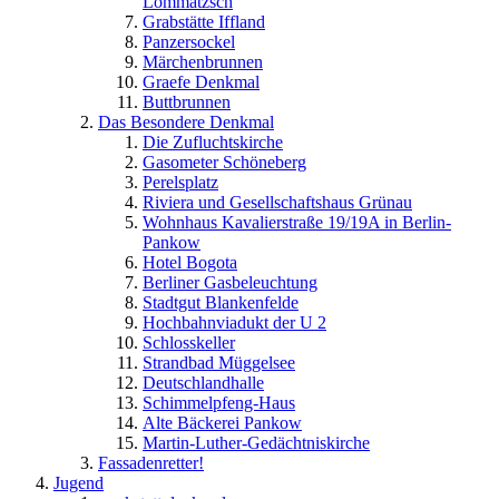
Lommatzsch
Grabstätte Iffland
Panzersockel
Märchenbrunnen
Graefe Denkmal
Buttbrunnen
Das Besondere Denkmal
Die Zufluchtskirche
Gasometer Schöneberg
Perelsplatz
Riviera und Gesellschaftshaus Grünau
Wohnhaus Kavalierstraße 19/19A in Berlin-
Pankow
Hotel Bogota
Berliner Gasbeleuchtung
Stadtgut Blankenfelde
Hochbahnviadukt der U 2
Schlosskeller
Strandbad Müggelsee
Deutschlandhalle
Schimmelpfeng-Haus
Alte Bäckerei Pankow
Martin-Luther-Gedächtniskirche
Fassadenretter!
Jugend