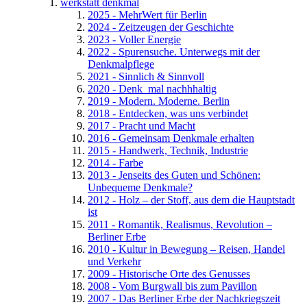
werkstatt denkmal
2025 - MehrWert für Berlin
2024 - Zeitzeugen der Geschichte
2023 - Voller Energie
2022 - Spurensuche. Unterwegs mit der
Denkmalpflege
2021 - Sinnlich & Sinnvoll
2020 - Denk_mal nachhhaltig
2019 - Modern. Moderne. Berlin
2018 - Entdecken, was uns verbindet
2017 - Pracht und Macht
2016 - Gemeinsam Denkmale erhalten
2015 - Handwerk, Technik, Industrie
2014 - Farbe
2013 - Jenseits des Guten und Schönen:
Unbequeme Denkmale?
2012 - Holz – der Stoff, aus dem die Hauptstadt
ist
2011 - Romantik, Realismus, Revolution –
Berliner Erbe
2010 - Kultur in Bewegung – Reisen, Handel
und Verkehr
2009 - Historische Orte des Genusses
2008 - Vom Burgwall bis zum Pavillon
2007 - Das Berliner Erbe der Nachkriegszeit