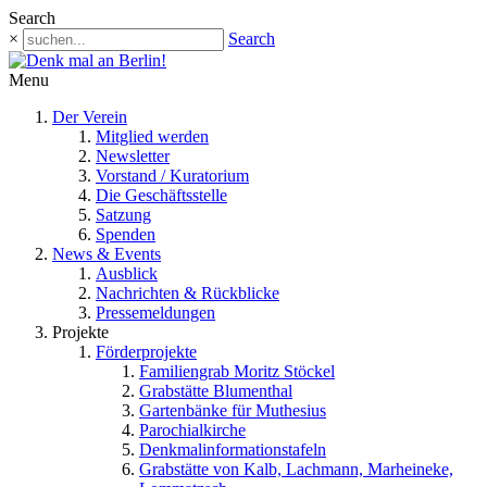
Search
×
Search
Menu
Der Verein
Mitglied werden
Newsletter
Vorstand / Kuratorium
Die Geschäftsstelle
Satzung
Spenden
News & Events
Ausblick
Nachrichten & Rückblicke
Pressemeldungen
Projekte
Förderprojekte
Familiengrab Moritz Stöckel
Grabstätte Blumenthal
Gartenbänke für Muthesius
Parochialkirche
Denkmalinformationstafeln
Grabstätte von Kalb, Lachmann, Marheineke,