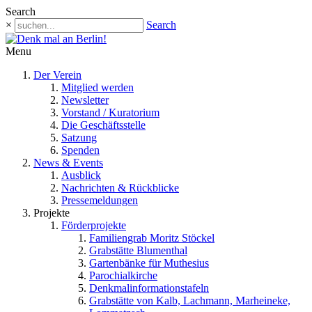
Search
×
Search
Menu
Der Verein
Mitglied werden
Newsletter
Vorstand / Kuratorium
Die Geschäftsstelle
Satzung
Spenden
News & Events
Ausblick
Nachrichten & Rückblicke
Pressemeldungen
Projekte
Förderprojekte
Familiengrab Moritz Stöckel
Grabstätte Blumenthal
Gartenbänke für Muthesius
Parochialkirche
Denkmalinformationstafeln
Grabstätte von Kalb, Lachmann, Marheineke,