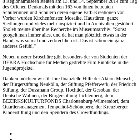
8 Regionalmuseen stellten am 13. und 14. September 2014 zum Tag
des Offenen Denkmals mit den 163 von ihnen betreuten
Schülerinnen und Schülern deren eigene Farb-Kreationen vor.
Vorher wurden Kirchenfenster, Mosaike, Haustüren, ganze
Siedlungen und vieles mehr inspiziert und in Archivalien gestöbert.
Sholeh meinte über ihre Recherche im Museumsarchiv: "Sonst
googelt man immer alles, und da hat man plötzlich etwas in der
Hand, was so real und zerbrechlich ist. Das ist schon ein ganz
anderes Gefühl."
Neben unserer Broschüre gibt besonders der von Studenten der
DEKRA Hochschule für Medien gedrehte Film Einblicke in die
Jugendprojekte.
Danken möchten wir für ihre finanzielle Hilfe der Aktion Mensch,
der Bürgerstiftung Neukölln, der Stiftung Pfefferwerk, der Friedrich
Stiftung, der Dussmann Group, Hochtief, der Gesobau, der
Deutsche Wohnen, der Bürgerstiftung Lichtenberg, dem
BEZIRKSKULTURFONDS Charlottenburg-Wilmersdorf, dem
Quartiersmanagement Tempelhof-Schöneberg, der Kreuzberger
Kinderstiftung und den Spendern des Crowdfundings.