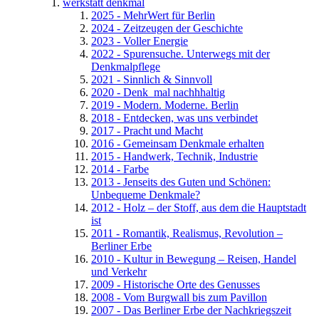
werkstatt denkmal
2025 - MehrWert für Berlin
2024 - Zeitzeugen der Geschichte
2023 - Voller Energie
2022 - Spurensuche. Unterwegs mit der
Denkmalpflege
2021 - Sinnlich & Sinnvoll
2020 - Denk_mal nachhhaltig
2019 - Modern. Moderne. Berlin
2018 - Entdecken, was uns verbindet
2017 - Pracht und Macht
2016 - Gemeinsam Denkmale erhalten
2015 - Handwerk, Technik, Industrie
2014 - Farbe
2013 - Jenseits des Guten und Schönen:
Unbequeme Denkmale?
2012 - Holz – der Stoff, aus dem die Hauptstadt
ist
2011 - Romantik, Realismus, Revolution –
Berliner Erbe
2010 - Kultur in Bewegung – Reisen, Handel
und Verkehr
2009 - Historische Orte des Genusses
2008 - Vom Burgwall bis zum Pavillon
2007 - Das Berliner Erbe der Nachkriegszeit