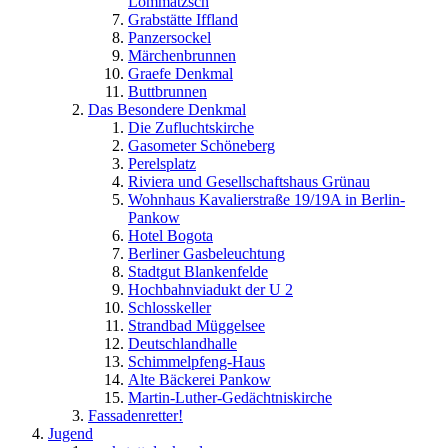
Lommatzsch
Grabstätte Iffland
Panzersockel
Märchenbrunnen
Graefe Denkmal
Buttbrunnen
Das Besondere Denkmal
Die Zufluchtskirche
Gasometer Schöneberg
Perelsplatz
Riviera und Gesellschaftshaus Grünau
Wohnhaus Kavalierstraße 19/19A in Berlin-
Pankow
Hotel Bogota
Berliner Gasbeleuchtung
Stadtgut Blankenfelde
Hochbahnviadukt der U 2
Schlosskeller
Strandbad Müggelsee
Deutschlandhalle
Schimmelpfeng-Haus
Alte Bäckerei Pankow
Martin-Luther-Gedächtniskirche
Fassadenretter!
Jugend