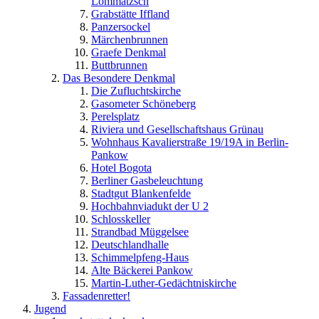
Lommatzsch
Grabstätte Iffland
Panzersockel
Märchenbrunnen
Graefe Denkmal
Buttbrunnen
Das Besondere Denkmal
Die Zufluchtskirche
Gasometer Schöneberg
Perelsplatz
Riviera und Gesellschaftshaus Grünau
Wohnhaus Kavalierstraße 19/19A in Berlin-
Pankow
Hotel Bogota
Berliner Gasbeleuchtung
Stadtgut Blankenfelde
Hochbahnviadukt der U 2
Schlosskeller
Strandbad Müggelsee
Deutschlandhalle
Schimmelpfeng-Haus
Alte Bäckerei Pankow
Martin-Luther-Gedächtniskirche
Fassadenretter!
Jugend