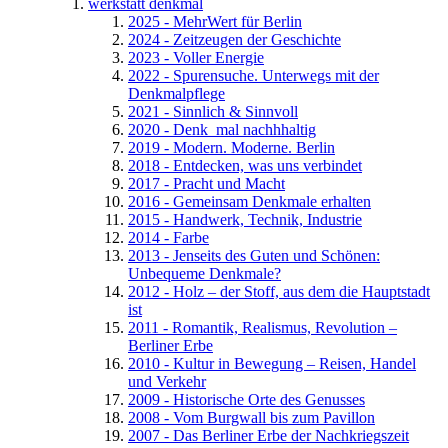
werkstatt denkmal
2025 - MehrWert für Berlin
2024 - Zeitzeugen der Geschichte
2023 - Voller Energie
2022 - Spurensuche. Unterwegs mit der
Denkmalpflege
2021 - Sinnlich & Sinnvoll
2020 - Denk_mal nachhhaltig
2019 - Modern. Moderne. Berlin
2018 - Entdecken, was uns verbindet
2017 - Pracht und Macht
2016 - Gemeinsam Denkmale erhalten
2015 - Handwerk, Technik, Industrie
2014 - Farbe
2013 - Jenseits des Guten und Schönen:
Unbequeme Denkmale?
2012 - Holz – der Stoff, aus dem die Hauptstadt
ist
2011 - Romantik, Realismus, Revolution –
Berliner Erbe
2010 - Kultur in Bewegung – Reisen, Handel
und Verkehr
2009 - Historische Orte des Genusses
2008 - Vom Burgwall bis zum Pavillon
2007 - Das Berliner Erbe der Nachkriegszeit