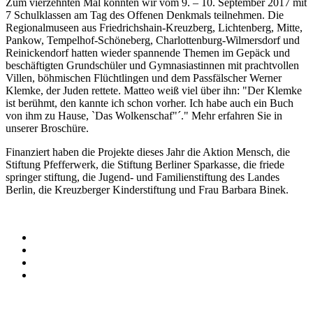
Zum vierzehnten Mal konnten wir vom 9. – 10. September 2017 mit
7 Schulklassen am Tag des Offenen Denkmals teilnehmen. Die
Regionalmuseen aus Friedrichshain-Kreuzberg, Lichtenberg, Mitte,
Pankow, Tempelhof-Schöneberg, Charlottenburg-Wilmersdorf und
Reinickendorf hatten wieder spannende Themen im Gepäck und
beschäftigten Grundschüler und Gymnasiastinnen mit prachtvollen
Villen, böhmischen Flüchtlingen und dem Passfälscher Werner
Klemke, der Juden rettete. Matteo weiß viel über ihn: "Der Klemke
ist berühmt, den kannte ich schon vorher. Ich habe auch ein Buch
von ihm zu Hause, `Das Wolkenschaf"´." Mehr erfahren Sie in
unserer Broschüre.
Finanziert haben die Projekte dieses Jahr die Aktion Mensch, die
Stiftung Pfefferwerk, die Stiftung Berliner Sparkasse, die friede
springer stiftung, die Jugend- und Familienstiftung des Landes
Berlin, die Kreuzberger Kinderstiftung und Frau Barbara Binek.