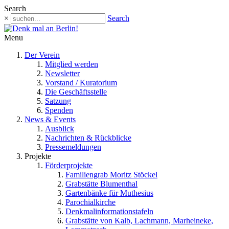
Search
×
Search
Menu
Der Verein
Mitglied werden
Newsletter
Vorstand / Kuratorium
Die Geschäftsstelle
Satzung
Spenden
News & Events
Ausblick
Nachrichten & Rückblicke
Pressemeldungen
Projekte
Förderprojekte
Familiengrab Moritz Stöckel
Grabstätte Blumenthal
Gartenbänke für Muthesius
Parochialkirche
Denkmalinformationstafeln
Grabstätte von Kalb, Lachmann, Marheineke,