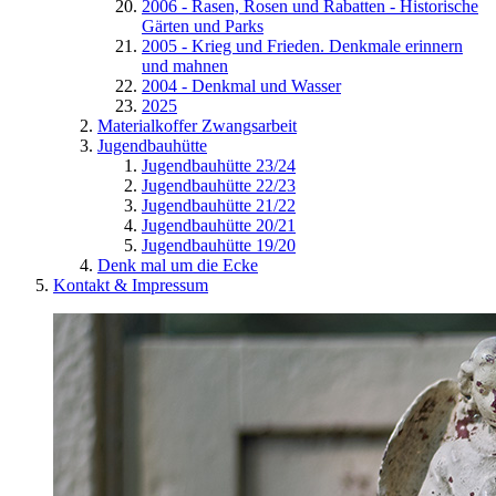
2006 - Rasen, Rosen und Rabatten - Historische
Gärten und Parks
2005 - Krieg und Frieden. Denkmale erinnern
und mahnen
2004 - Denkmal und Wasser
2025
Materialkoffer Zwangsarbeit
Jugendbauhütte
Jugendbauhütte 23/24
Jugendbauhütte 22/23
Jugendbauhütte 21/22
Jugendbauhütte 20/21
Jugendbauhütte 19/20
Denk mal um die Ecke
Kontakt & Impressum