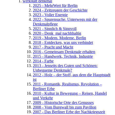
werkstatt denkmal
2025 - MehrWert für Berlin
2024 - Zeitzeugen der Geschichte
2023 - Voller Energie
2022 - Spurensuche. Unterwegs mit der
Denkmalpflege
2021 - Sinnlich & Sinnvoll
2020 - Denk_mal nachhhaltig
2019 - Modern. Moderne. Berlin
2018 - Entdecken, was uns verbindet
2017 - Pracht und Macht
2016 - Gemeinsam Denkmale erhalten
2015 - Handwerk, Technik, Industrie
2014 - Farbe
2013 - Jenseits des Guten und Schönen:
Unbequeme Denkmale?
2012 - Holz – der Stoff, aus dem die Hauptstadt
ist
2011 - Romantik, Realismus, Revolution –
Berliner Erbe
2010 - Kultur in Bewegung – Reisen, Handel
und Verkehr
2009 - Historische Orte des Genusses
2008 - Vom Burgwall bis zum Pavillon
2007 - Das Berliner Erbe der Nachkriegszeit