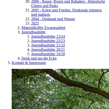
2006 - Rasen, Rosen und Rabatten - Historische
Gärten und Parks
2005 - Krieg und Frieden. Denkmale erinnern
und mahnen
2004 - Denkmal und Wasser
2025
Materialkoffer Zwangsarbeit
Jugendbauhütte
Jugendbauhütte 23/24
Jugendbauhütte 22/23
Jugendbauhütte 21/22
Jugendbauhütte 20/21
Jugendbauhütte 19/20
Denk mal um die Ecke
Kontakt & Impressum