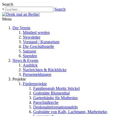
Search
×
Search
Menu
Der Verein
Mitglied werden
Newsletter
Vorstand / Kuratorium
Die Geschäftsstelle
Satzung
Spenden
News & Events
Ausblick
Nachrichten & Rückblicke
Pressemeldungen
Projekte
Förderprojekte
Familiengrab Moritz Stöckel
Grabstätte Blumenthal
Gartenbänke für Muthesius
Parochialkirche
Denkmalinformationstafeln
Grabstätte von Kalb, Lachmann, Marheineke,