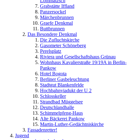
Lommatzsch
Grabstätte Iffland
Panzersockel
Märchenbrunnen
Graefe Denkmal
Buttbrunnen
Das Besondere Denkmal
Die Zufluchtskirche
Gasometer Schöneberg
Perelsplatz
Riviera und Gesellschaftshaus Grünau
Wohnhaus Kavalierstraße 19/19A in Berlin-
Pankow
Hotel Bogota
Berliner Gasbeleuchtung
Stadtgut Blankenfelde
Hochbahnviadukt der U 2
Schlosskeller
Strandbad Müggelsee
Deutschlandhalle
Schimmelpfeng-Haus
Alte Bäckerei Pankow
Martin-Luther-Gedächtniskirche
Fassadenretter!
Jugend