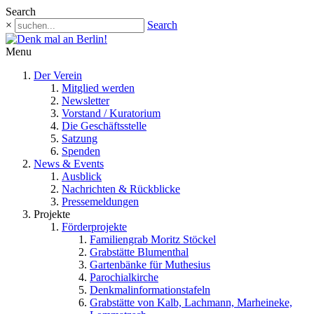
Search
×
Search
Menu
Der Verein
Mitglied werden
Newsletter
Vorstand / Kuratorium
Die Geschäftsstelle
Satzung
Spenden
News & Events
Ausblick
Nachrichten & Rückblicke
Pressemeldungen
Projekte
Förderprojekte
Familiengrab Moritz Stöckel
Grabstätte Blumenthal
Gartenbänke für Muthesius
Parochialkirche
Denkmalinformationstafeln
Grabstätte von Kalb, Lachmann, Marheineke,