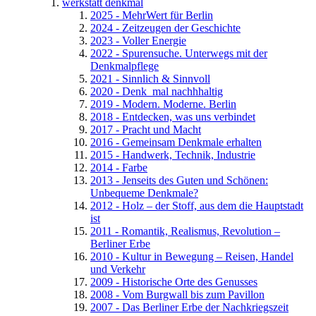
werkstatt denkmal
2025 - MehrWert für Berlin
2024 - Zeitzeugen der Geschichte
2023 - Voller Energie
2022 - Spurensuche. Unterwegs mit der
Denkmalpflege
2021 - Sinnlich & Sinnvoll
2020 - Denk_mal nachhhaltig
2019 - Modern. Moderne. Berlin
2018 - Entdecken, was uns verbindet
2017 - Pracht und Macht
2016 - Gemeinsam Denkmale erhalten
2015 - Handwerk, Technik, Industrie
2014 - Farbe
2013 - Jenseits des Guten und Schönen:
Unbequeme Denkmale?
2012 - Holz – der Stoff, aus dem die Hauptstadt
ist
2011 - Romantik, Realismus, Revolution –
Berliner Erbe
2010 - Kultur in Bewegung – Reisen, Handel
und Verkehr
2009 - Historische Orte des Genusses
2008 - Vom Burgwall bis zum Pavillon
2007 - Das Berliner Erbe der Nachkriegszeit