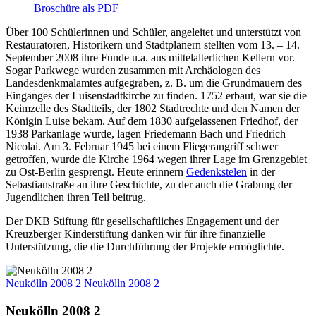
Broschüre als PDF
Über 100 Schülerinnen und Schüler, angeleitet und unterstützt von
Restauratoren, Historikern und Stadtplanern stellten vom 13. – 14.
September 2008 ihre Funde u.a. aus mittelalterlichen Kellern vor.
Sogar Parkwege wurden zusammen mit Archäologen des
Landesdenkmalamtes aufgegraben, z. B. um die Grundmauern des
Einganges der Luisenstadtkirche zu finden. 1752 erbaut, war sie die
Keimzelle des Stadtteils, der 1802 Stadtrechte und den Namen der
Königin Luise bekam. Auf dem 1830 aufgelassenen Friedhof, der
1938 Parkanlage wurde, lagen Friedemann Bach und Friedrich
Nicolai. Am 3. Februar 1945 bei einem Fliegerangriff schwer
getroffen, wurde die Kirche 1964 wegen ihrer Lage im Grenzgebiet
zu Ost-Berlin gesprengt. Heute erinnern
Gedenkstelen
in der
Sebastianstraße an ihre Geschichte, zu der auch die Grabung der
Jugendlichen ihren Teil beitrug.
Der DKB Stiftung für gesellschaftliches Engagement und der
Kreuzberger Kinderstiftung danken wir für ihre finanzielle
Unterstützung, die die Durchführung der Projekte ermöglichte.
Neukölln 2008 2
Neukölln 2008 2
Neukölln 2008 2