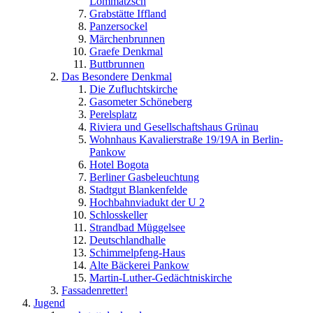
Lommatzsch
Grabstätte Iffland
Panzersockel
Märchenbrunnen
Graefe Denkmal
Buttbrunnen
Das Besondere Denkmal
Die Zufluchtskirche
Gasometer Schöneberg
Perelsplatz
Riviera und Gesellschaftshaus Grünau
Wohnhaus Kavalierstraße 19/19A in Berlin-
Pankow
Hotel Bogota
Berliner Gasbeleuchtung
Stadtgut Blankenfelde
Hochbahnviadukt der U 2
Schlosskeller
Strandbad Müggelsee
Deutschlandhalle
Schimmelpfeng-Haus
Alte Bäckerei Pankow
Martin-Luther-Gedächtniskirche
Fassadenretter!
Jugend