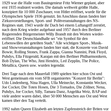
1929 war die Halle vom Bauingenieur Fritz Wiemer geplant, aber
erst 1935 realisiert worden. Die damals weltweit größte Halle,
konzipiert für 10 000 Zuschauer, von Hitler eröffnet, wurde für die
Olympischen Spiele 1936 genutzt. Im Anschluss daran fanden hier
Zirkusvorstellungen, Sport- und Polit­veran­staltungen des NS-
Regimes statt. 1943 wurde ihr Dach bei einem Luft­angriff zerstört,
nach dem Krieg wieder aufgebaut und 1957 durch den Berliner
Regierenden Bürgermeister Willy Brandt mit den Worten wieder­
eröffnet: Die Deutschlandhalle sei "ein Symbol für den
Lebenswillen der geteilten Stadt." Alle wichtigen Sport-, Musik-
und Show­ve­ranstaltungen fanden hier statt, die Konzerte von David
Bowie, Rolling Stones, Frank Zappa, Gianna Nannini, Pink Floyd,
Puhdys, Ella Fitzgerald, Karajan mit den Berliner Philharmonikern,
Bob Dylan, The Who, Jimi Hendrix, Led Zepplin, The Police,
Metallica, Queen usw. wurden legendär.
Drei Tage nach dem Mauerfall 1989 spielten hier schon Ost und
West gemeinsam ein vom SFB organisiertes "Konzert für Berlin":
Udo Lindenberg, Nina Hagen, Ulla Meinecke, Konstantin Wecker,
Joe Cocker, Die Toten Hosen, Die 3 Tornados, Die Zöllner, Nena,
Puhdys, Joe Cocker, Silly, Tamara Danz, Angelika Weiz, BAP und
viele andere waren dabei, über 50 000 Menschen aus Ost und West
kamen über den Tag verteilt.
1992 nahm Queen Elizabeth am letzten Zapfenstreich der Briten vor