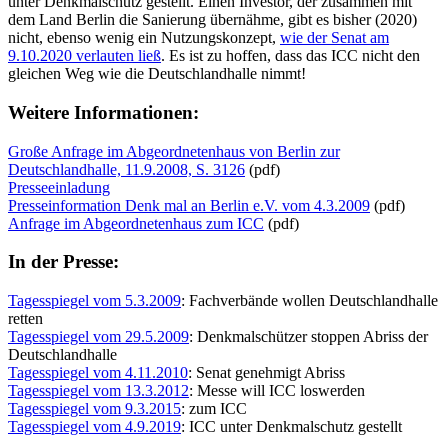
unter Denkmalschutz gestellt. Einen Investor, der zusammen mit
dem Land Berlin die Sanierung übernähme, gibt es bisher (2020)
nicht, ebenso wenig ein Nutzungskonzept,
wie der Senat am
9.10.2020 verlauten ließ
. Es ist zu hoffen, dass das ICC nicht den
gleichen Weg wie die Deutschlandhalle nimmt!
Weitere Informationen:
Große Anfrage im Abgeordnetenhaus von Berlin zur
Deutschlandhalle, 11.9.2008, S. 3126
(pdf)
Presseeinladung
Presseinformation Denk mal an Berlin e.V. vom 4.3.2009
(pdf)
Anfrage im Abgeordnetenhaus zum ICC
(pdf)
In der Presse:
Tagesspiegel vom 5.3.2009
: Fachverbände wollen Deutschlandhalle
retten
Tagesspiegel vom 29.5.2009
: Denkmalschützer stoppen Abriss der
Deutschlandhalle
Tagesspiegel vom 4.11.2010
: Senat genehmigt Abriss
Tagesspiegel vom 13.3.2012
: Messe will ICC loswerden
Tagesspiegel vom 9.3.2015
: zum ICC
Tagesspiegel vom 4.9.2019
: ICC unter Denkmalschutz gestellt