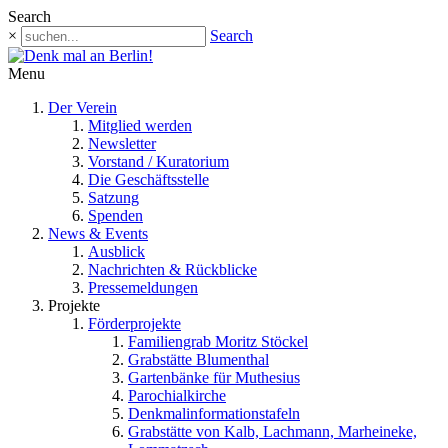
Search
×
Search
Menu
Der Verein
Mitglied werden
Newsletter
Vorstand / Kuratorium
Die Geschäftsstelle
Satzung
Spenden
News & Events
Ausblick
Nachrichten & Rückblicke
Pressemeldungen
Projekte
Förderprojekte
Familiengrab Moritz Stöckel
Grabstätte Blumenthal
Gartenbänke für Muthesius
Parochialkirche
Denkmalinformationstafeln
Grabstätte von Kalb, Lachmann, Marheineke,