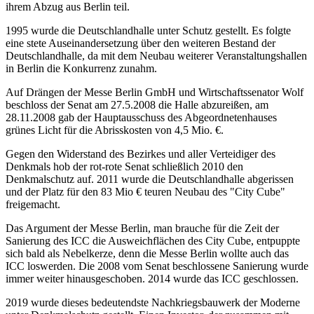
ihrem Abzug aus Berlin teil.
1995 wurde die Deutschlandhalle unter Schutz gestellt. Es folgte
eine stete Auseinandersetzung über den weiteren Bestand der
Deutschlandhalle, da mit dem Neubau weiterer Ver­an­staltungs­hallen
in Berlin die Konkurrenz zunahm.
Auf Drängen der Messe Berlin GmbH und Wirtschaftssenator Wolf
beschloss der Senat am 27.5.2008 die Halle abzureißen, am
28.11.2008 gab der Hauptausschuss des Abgeordnetenhauses
grünes Licht für die Abrisskosten von 4,5 Mio. €.
Gegen den Widerstand des Bezirkes und aller Verteidiger des
Denkmals hob der rot-rote Senat schließlich 2010 den
Denkmalschutz auf. 2011 wurde die Deutschlandhalle abgerissen
und der Platz für den 83 Mio € teuren Neubau des "City Cube"
freigemacht.
Das Argument der Messe Berlin, man brauche für die Zeit der
Sanierung des ICC die Ausweichflächen des City Cube, entpuppte
sich bald als Nebelkerze, denn die Messe Berlin wollte auch das
ICC loswerden. Die 2008 vom Senat beschlossene Sanierung wurde
immer weiter hinausgeschoben. 2014 wurde das ICC geschlossen.
2019 wurde dieses bedeutendste Nachkriegsbauwerk der Moderne