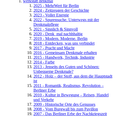
werkstatt denkmal
2025 - MehrWert für Berlin
2024 - Zeitzeugen der Geschichte
2023 - Voller Energie
2022 - Spurensuche. Unterwegs mit der
Denkmalpflege
2021 - Sinnlich & Sinnvoll
2020 - Denk_mal nachhhaltig
2019 - Modern. Moderne. Berlin
2018 - Entdecken, was uns verbindet
2017 - Pracht und Macht
2016 - Gemeinsam Denkmale erhalten
2015 - Handwerk, Technik, Industrie
2014 - Farbe
2013 - Jenseits des Guten und Schönen:
Unbequeme Denkmale?
2012 - Holz – der Stoff, aus dem die Hauptstadt
ist
2011 - Romantik, Realismus, Revolution –
Berliner Erbe
2010 - Kultur in Bewegung – Reisen, Handel
und Verkehr
2009 - Historische Orte des Genusses
2008 - Vom Burgwall bis zum Pavillon
2007 - Das Berliner Erbe der Nachkriegszeit