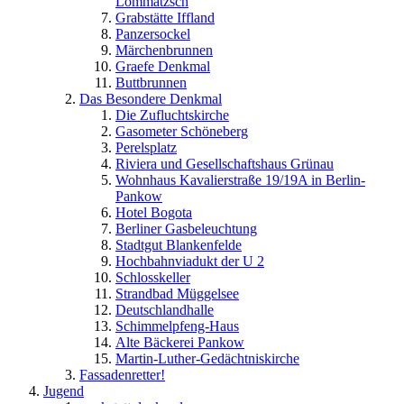
Lommatzsch
Grabstätte Iffland
Panzersockel
Märchenbrunnen
Graefe Denkmal
Buttbrunnen
Das Besondere Denkmal
Die Zufluchtskirche
Gasometer Schöneberg
Perelsplatz
Riviera und Gesellschaftshaus Grünau
Wohnhaus Kavalierstraße 19/19A in Berlin-
Pankow
Hotel Bogota
Berliner Gasbeleuchtung
Stadtgut Blankenfelde
Hochbahnviadukt der U 2
Schlosskeller
Strandbad Müggelsee
Deutschlandhalle
Schimmelpfeng-Haus
Alte Bäckerei Pankow
Martin-Luther-Gedächtniskirche
Fassadenretter!
Jugend