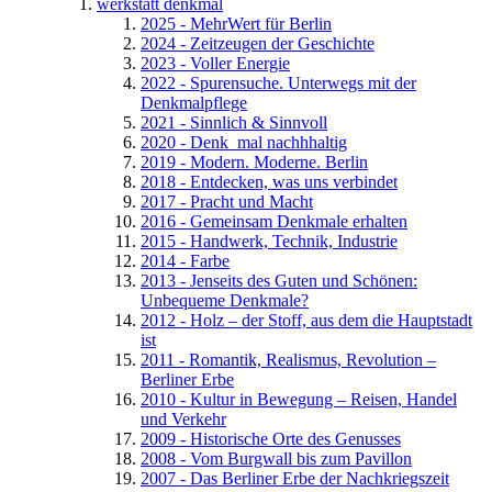
werkstatt denkmal
2025 - MehrWert für Berlin
2024 - Zeitzeugen der Geschichte
2023 - Voller Energie
2022 - Spurensuche. Unterwegs mit der
Denkmalpflege
2021 - Sinnlich & Sinnvoll
2020 - Denk_mal nachhhaltig
2019 - Modern. Moderne. Berlin
2018 - Entdecken, was uns verbindet
2017 - Pracht und Macht
2016 - Gemeinsam Denkmale erhalten
2015 - Handwerk, Technik, Industrie
2014 - Farbe
2013 - Jenseits des Guten und Schönen:
Unbequeme Denkmale?
2012 - Holz – der Stoff, aus dem die Hauptstadt
ist
2011 - Romantik, Realismus, Revolution –
Berliner Erbe
2010 - Kultur in Bewegung – Reisen, Handel
und Verkehr
2009 - Historische Orte des Genusses
2008 - Vom Burgwall bis zum Pavillon
2007 - Das Berliner Erbe der Nachkriegszeit