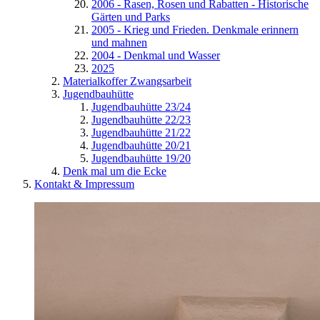
2006 - Rasen, Rosen und Rabatten - Historische
Gärten und Parks
2005 - Krieg und Frieden. Denkmale erinnern
und mahnen
2004 - Denkmal und Wasser
2025
Materialkoffer Zwangsarbeit
Jugendbauhütte
Jugendbauhütte 23/24
Jugendbauhütte 22/23
Jugendbauhütte 21/22
Jugendbauhütte 20/21
Jugendbauhütte 19/20
Denk mal um die Ecke
Kontakt & Impressum