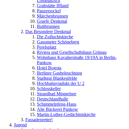
Lommatzsch
Grabstätte Iffland
Panzersockel
Märchenbrunnen
Graefe Denkmal
Buttbrunnen
Das Besondere Denkmal
Die Zufluchtskirche
Gasometer Schöneberg
Perelsplatz
Riviera und Gesellschaftshaus Grünau
Wohnhaus Kavalierstraße 19/19A in Berlin-
Pankow
Hotel Bogota
Berliner Gasbeleuchtung
Stadtgut Blankenfelde
Hochbahnviadukt der U 2
Schlosskeller
Strandbad Müggelsee
Deutschlandhalle
Schimmelpfeng-Haus
Alte Bäckerei Pankow
Martin-Luther-Gedächtniskirche
Fassadenretter!
Jugend