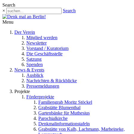
Search
×
Search
Menu
Der Verein
Mitglied werden
Newsletter
Vorstand / Kuratorium
Die Geschäftsstelle
Satzung
Spenden
News & Events
Ausblick
Nachrichten & Rückblicke
Pressemeldungen
Projekte
Förderprojekte
Familiengrab Moritz Stöckel
Grabstätte Blumenthal
Gartenbänke für Muthesius
Parochialkirche
Denkmalinformationstafeln
Grabstätte von Kalb, Lachmann, Marheineke,