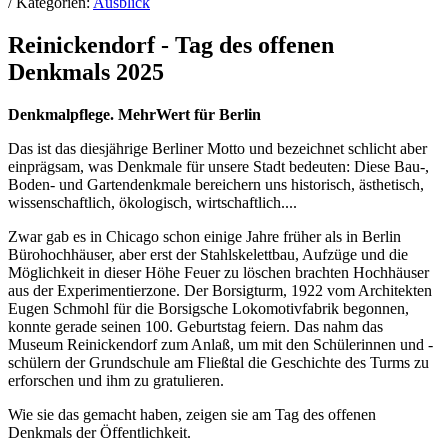
/ Kategorien:
Ausblick
Reinickendorf - Tag des offenen
Denkmals 2025
Denkmalpflege. MehrWert für Berlin
Das ist das diesjährige Berliner Motto und bezeichnet schlicht aber
einprägsam, was Denkmale für unsere Stadt bedeuten: Diese Bau-,
Boden- und Gartendenkmale bereichern uns historisch, ästhetisch,
wissenschaftlich, ökologisch, wirtschaftlich....
Zwar gab es in Chicago schon einige Jahre früher als in Berlin
Bürohochhäuser, aber erst der Stahlskelettbau, Aufzüge und die
Möglichkeit in dieser Höhe Feuer zu löschen brachten Hochhäuser
aus der Experimentierzone. Der Borsigturm, 1922 vom Architekten
Eugen Schmohl für die Borsigsche Lokomotivfabrik begonnen,
konnte gerade seinen 100. Geburtstag feiern. Das nahm das
Museum Reinickendorf zum Anlaß, um mit den Schülerinnen und -
schülern der Grundschule am Fließtal die Geschichte des Turms zu
erforschen und ihm zu gratulieren.
Wie sie das gemacht haben, zeigen sie am Tag des offenen
Denkmals der Öffentlichkeit.