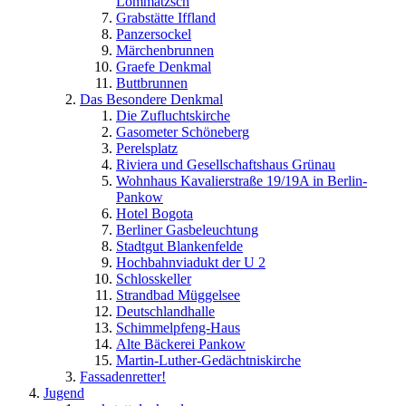
Lommatzsch
Grabstätte Iffland
Panzersockel
Märchenbrunnen
Graefe Denkmal
Buttbrunnen
Das Besondere Denkmal
Die Zufluchtskirche
Gasometer Schöneberg
Perelsplatz
Riviera und Gesellschaftshaus Grünau
Wohnhaus Kavalierstraße 19/19A in Berlin-
Pankow
Hotel Bogota
Berliner Gasbeleuchtung
Stadtgut Blankenfelde
Hochbahnviadukt der U 2
Schlosskeller
Strandbad Müggelsee
Deutschlandhalle
Schimmelpfeng-Haus
Alte Bäckerei Pankow
Martin-Luther-Gedächtniskirche
Fassadenretter!
Jugend