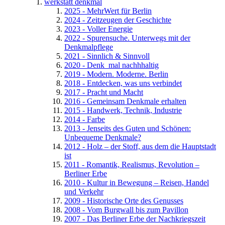
werkstatt denkmal
2025 - MehrWert für Berlin
2024 - Zeitzeugen der Geschichte
2023 - Voller Energie
2022 - Spurensuche. Unterwegs mit der
Denkmalpflege
2021 - Sinnlich & Sinnvoll
2020 - Denk_mal nachhhaltig
2019 - Modern. Moderne. Berlin
2018 - Entdecken, was uns verbindet
2017 - Pracht und Macht
2016 - Gemeinsam Denkmale erhalten
2015 - Handwerk, Technik, Industrie
2014 - Farbe
2013 - Jenseits des Guten und Schönen:
Unbequeme Denkmale?
2012 - Holz – der Stoff, aus dem die Hauptstadt
ist
2011 - Romantik, Realismus, Revolution –
Berliner Erbe
2010 - Kultur in Bewegung – Reisen, Handel
und Verkehr
2009 - Historische Orte des Genusses
2008 - Vom Burgwall bis zum Pavillon
2007 - Das Berliner Erbe der Nachkriegszeit