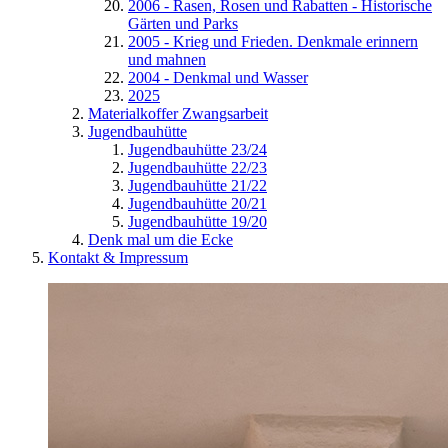
2006 - Rasen, Rosen und Rabatten - Historische
Gärten und Parks
2005 - Krieg und Frieden. Denkmale erinnern
und mahnen
2004 - Denkmal und Wasser
2025
Materialkoffer Zwangsarbeit
Jugendbauhütte
Jugendbauhütte 23/24
Jugendbauhütte 22/23
Jugendbauhütte 21/22
Jugendbauhütte 20/21
Jugendbauhütte 19/20
Denk mal um die Ecke
Kontakt & Impressum