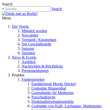
Search
×
Search
Menu
Der Verein
Mitglied werden
Newsletter
Vorstand / Kuratorium
Die Geschäftsstelle
Satzung
Spenden
News & Events
Ausblick
Nachrichten & Rückblicke
Pressemeldungen
Projekte
Förderprojekte
Familiengrab Moritz Stöckel
Grabstätte Blumenthal
Gartenbänke für Muthesius
Parochialkirche
Denkmalinformationstafeln
Grabstätte von Kalb, Lachmann, Marheineke,