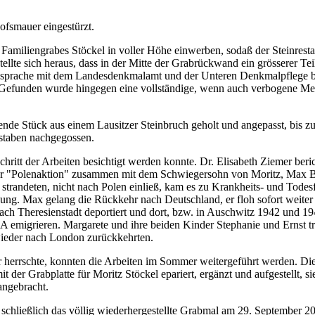
ofsmauer eingestürzt.
amiliengrabes Stöckel in voller Höhe einwerben, sodaß der Steinresta
llte sich heraus, dass in der Mitte der Grabrückwand ein grösserer Teil
sprache mit dem Landesdenkmalamt und der Unteren Denkmalpflege bes
Gefunden wurde hingegen eine vollständige, wenn auch verbogene Metal
de Stück aus einem Lausitzer Steinbruch geholt und angepasst, bis zu
hstaben nachgegossen.
ritt der Arbeiten besichtigt werden konnte. Dr. Elisabeth Ziemer berich
"Polenaktion" zusammen mit dem Schwiegersohn von Moritz, Max Blan
ier strandeten, nicht nach Polen einließ, kam es zu Krankheits- und T
ung. Max gelang die Rückkehr nach Deutschland, er floh sofort weite
ch Theresienstadt deportiert und dort, bzw. in Auschwitz 1942 und 1
SA emigrieren. Margarete und ihre beiden Kinder Stephanie und Ernst 
ieder nach London zurückkehrten.
r herrschte, konnten die Arbeiten im Sommer weitergeführt werden. 
der Grabplatte für Moritz Stöckel epariert, ergänzt und aufgestellt, 
angebracht.
schließlich das völlig wiederhergestellte Grabmal am 29. September