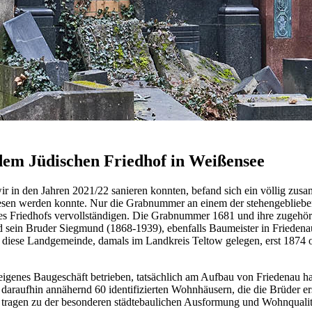
dem Jüdischen Friedhof in Weißensee
 in den Jahren 2021/22 sanieren konnten, befand sich ein völlig zus
en werden konnte. Nur die Grabnummer an einem der stehengebliebenen
es Friedhofs vervollständigen. Die Grabnummer 1681 und ihre zugehörig
d sein Bruder Siegmund (1868-1939), ebenfalls Baumeister in Friedena
diese Landgemeinde, damals im Landkreis Teltow gelegen, erst 1874 o
eigenes Baugeschäft betrieben, tatsächlich am Aufbau von Friedenau hat
raufhin annähernd 60 identifizierten Wohnhäusern, die die Brüder ers
 tragen zu der besonderen städtebaulichen Ausformung und Wohnqualitä