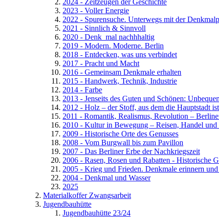
2024 - Zeitzeugen der Geschichte
2023 - Voller Energie
2022 - Spurensuche. Unterwegs mit der Denkmalp
2021 - Sinnlich & Sinnvoll
2020 - Denk_mal nachhhaltig
2019 - Modern. Moderne. Berlin
2018 - Entdecken, was uns verbindet
2017 - Pracht und Macht
2016 - Gemeinsam Denkmale erhalten
2015 - Handwerk, Technik, Industrie
2014 - Farbe
2013 - Jenseits des Guten und Schönen: Unbequ
2012 - Holz – der Stoff, aus dem die Hauptstadt ist
2011 - Romantik, Realismus, Revolution – Berline
2010 - Kultur in Bewegung – Reisen, Handel und
2009 - Historische Orte des Genusses
2008 - Vom Burgwall bis zum Pavillon
2007 - Das Berliner Erbe der Nachkriegszeit
2006 - Rasen, Rosen und Rabatten - Historische G
2005 - Krieg und Frieden. Denkmale erinnern un
2004 - Denkmal und Wasser
2025
Materialkoffer Zwangsarbeit
Jugendbauhütte
Jugendbauhütte 23/24