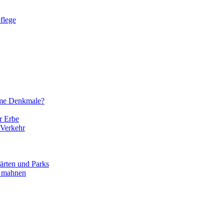
flege
eme Denkmale?
r Erbe
 Verkehr
ärten und Parks
d mahnen