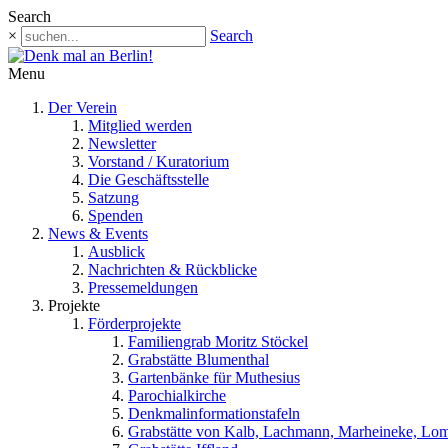
Search
×
Search
Menu
Der Verein
Mitglied werden
Newsletter
Vorstand / Kuratorium
Die Geschäftsstelle
Satzung
Spenden
News & Events
Ausblick
Nachrichten & Rückblicke
Pressemeldungen
Projekte
Förderprojekte
Familiengrab Moritz Stöckel
Grabstätte Blumenthal
Gartenbänke für Muthesius
Parochialkirche
Denkmalinformationstafeln
Grabstätte von Kalb, Lachmann, Marheineke, Lo