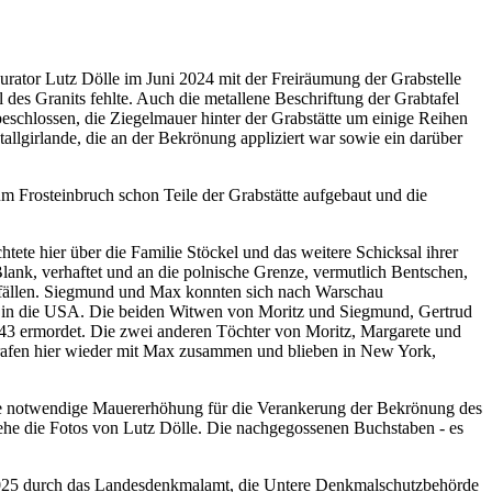
urator Lutz Dölle im Juni 2024 mit der Freiräumung der Grabstelle
 des Granits fehlte. Auch die metallene Beschriftung der Grabtafel
chlossen, die Ziegelmauer hinter der Grabstätte um einige Reihen
lgirlande, die an der Bekrönung appliziert war sowie ein darüber
m Frosteinbruch schon Teile der Grabstätte aufgebaut und die
tete hier über die Familie Stöckel und das weitere Schicksal ihrer
k, verhaftet und an die polnische Grenze, vermutlich Bentschen,
odesfällen. Siegmund und Max konnten sich nach Warschau
r in die USA. Die beiden Witwen von Moritz und Siegmund, Gertrud
943 ermordet. Die zwei anderen Töchter von Moritz, Margarete und
trafen hier wieder mit Max zusammen und blieben in New York,
Die notwendige Mauererhöhung für die Verankerung der Bekrönung des
siehe die Fotos von Lutz Dölle. Die nachgegossenen Buchstaben - es
 2025 durch das Landesdenkmalamt, die Untere Denkmalschutzbehörde