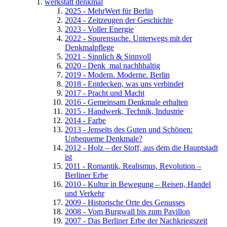
werkstatt denkmal
2025 - MehrWert für Berlin
2024 - Zeitzeugen der Geschichte
2023 - Voller Energie
2022 - Spurensuche. Unterwegs mit der
Denkmalpflege
2021 - Sinnlich & Sinnvoll
2020 - Denk_mal nachhhaltig
2019 - Modern. Moderne. Berlin
2018 - Entdecken, was uns verbindet
2017 - Pracht und Macht
2016 - Gemeinsam Denkmale erhalten
2015 - Handwerk, Technik, Industrie
2014 - Farbe
2013 - Jenseits des Guten und Schönen:
Unbequeme Denkmale?
2012 - Holz – der Stoff, aus dem die Hauptstadt
ist
2011 - Romantik, Realismus, Revolution –
Berliner Erbe
2010 - Kultur in Bewegung – Reisen, Handel
und Verkehr
2009 - Historische Orte des Genusses
2008 - Vom Burgwall bis zum Pavillon
2007 - Das Berliner Erbe der Nachkriegszeit