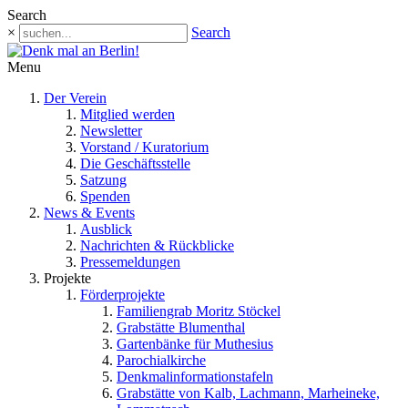
Search
×
Search
Menu
Der Verein
Mitglied werden
Newsletter
Vorstand / Kuratorium
Die Geschäftsstelle
Satzung
Spenden
News & Events
Ausblick
Nachrichten & Rückblicke
Pressemeldungen
Projekte
Förderprojekte
Familiengrab Moritz Stöckel
Grabstätte Blumenthal
Gartenbänke für Muthesius
Parochialkirche
Denkmalinformationstafeln
Grabstätte von Kalb, Lachmann, Marheineke,