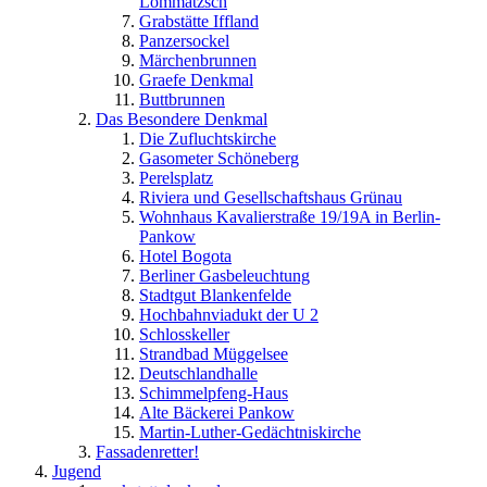
Lommatzsch
Grabstätte Iffland
Panzersockel
Märchenbrunnen
Graefe Denkmal
Buttbrunnen
Das Besondere Denkmal
Die Zufluchtskirche
Gasometer Schöneberg
Perelsplatz
Riviera und Gesellschaftshaus Grünau
Wohnhaus Kavalierstraße 19/19A in Berlin-
Pankow
Hotel Bogota
Berliner Gasbeleuchtung
Stadtgut Blankenfelde
Hochbahnviadukt der U 2
Schlosskeller
Strandbad Müggelsee
Deutschlandhalle
Schimmelpfeng-Haus
Alte Bäckerei Pankow
Martin-Luther-Gedächtniskirche
Fassadenretter!
Jugend