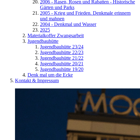
2006 - Rasen, Rosen und Rabatten - Historische
Gärten und Parks
2005 - Krieg und Frieden. Denkmale erinnern
und mahnen
2004 - Denkmal und Wasser
2025
Materialkoffer Zwangsarbeit
Jugendbauhütte
Jugendbauhütte 23/24
Jugendbauhütte 22/23
Jugendbauhütte 21/22
Jugendbauhütte 20/21
Jugendbauhütte 19/20
Denk mal um die Ecke
Kontakt & Impressum