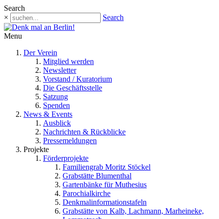
Search
×
Search
Menu
Der Verein
Mitglied werden
Newsletter
Vorstand / Kuratorium
Die Geschäftsstelle
Satzung
Spenden
News & Events
Ausblick
Nachrichten & Rückblicke
Pressemeldungen
Projekte
Förderprojekte
Familiengrab Moritz Stöckel
Grabstätte Blumenthal
Gartenbänke für Muthesius
Parochialkirche
Denkmalinformationstafeln
Grabstätte von Kalb, Lachmann, Marheineke,