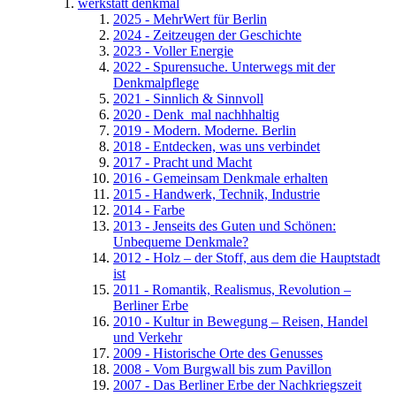
werkstatt denkmal
2025 - MehrWert für Berlin
2024 - Zeitzeugen der Geschichte
2023 - Voller Energie
2022 - Spurensuche. Unterwegs mit der
Denkmalpflege
2021 - Sinnlich & Sinnvoll
2020 - Denk_mal nachhhaltig
2019 - Modern. Moderne. Berlin
2018 - Entdecken, was uns verbindet
2017 - Pracht und Macht
2016 - Gemeinsam Denkmale erhalten
2015 - Handwerk, Technik, Industrie
2014 - Farbe
2013 - Jenseits des Guten und Schönen:
Unbequeme Denkmale?
2012 - Holz – der Stoff, aus dem die Hauptstadt
ist
2011 - Romantik, Realismus, Revolution –
Berliner Erbe
2010 - Kultur in Bewegung – Reisen, Handel
und Verkehr
2009 - Historische Orte des Genusses
2008 - Vom Burgwall bis zum Pavillon
2007 - Das Berliner Erbe der Nachkriegszeit