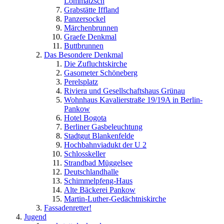
Lommatzsch
Grabstätte Iffland
Panzersockel
Märchenbrunnen
Graefe Denkmal
Buttbrunnen
Das Besondere Denkmal
Die Zufluchtskirche
Gasometer Schöneberg
Perelsplatz
Riviera und Gesellschaftshaus Grünau
Wohnhaus Kavalierstraße 19/19A in Berlin-
Pankow
Hotel Bogota
Berliner Gasbeleuchtung
Stadtgut Blankenfelde
Hochbahnviadukt der U 2
Schlosskeller
Strandbad Müggelsee
Deutschlandhalle
Schimmelpfeng-Haus
Alte Bäckerei Pankow
Martin-Luther-Gedächtniskirche
Fassadenretter!
Jugend