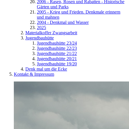
2006 - Rasen, Rosen und Rabatten - Historische
Gärten und Parks
2005 - Krieg und Frieden. Denkmale erinnern
und mahnen
2004 - Denkmal und Wasser
2025
Materialkoffer Zwangsarbeit
Jugendbauhütte
Jugendbauhütte 23/24
Jugendbauhütte 22/23
Jugendbauhütte 21/22
Jugendbauhütte 20/21
Jugendbauhütte 19/20
Denk mal um die Ecke
Kontakt & Impressum