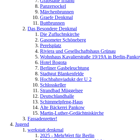
Grabstätte Iffland
Panzersockel
Märchenbrunnen
Graefe Denkmal
Buttbrunnen
Das Besondere Denkmal
Die Zufluchtskirche
Gasometer Schöneberg
Perelsplatz
Riviera und Gesellschaftshaus Grünau
Wohnhaus Kavalierstraße 19/19A in Berlin-Pank
Hotel Bogota
Berliner Gasbeleuchtung
Stadtgut Blankenfelde
Hochbahnviadukt der U 2
Schlosskeller
Strandbad Müggelsee
Deutschlandhalle
Schimmelpfeng-Haus
Alte Bäckerei Pankow
Martin-Luther-Gedächtniskirche
Fassadenretter!
Jugend
werkstatt denkmal
2025 - MehrWert für Berlin