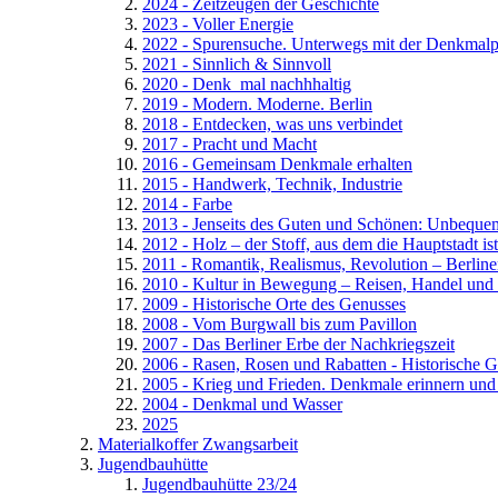
2024 - Zeitzeugen der Geschichte
2023 - Voller Energie
2022 - Spurensuche. Unterwegs mit der Denkmalp
2021 - Sinnlich & Sinnvoll
2020 - Denk_mal nachhhaltig
2019 - Modern. Moderne. Berlin
2018 - Entdecken, was uns verbindet
2017 - Pracht und Macht
2016 - Gemeinsam Denkmale erhalten
2015 - Handwerk, Technik, Industrie
2014 - Farbe
2013 - Jenseits des Guten und Schönen: Unbequ
2012 - Holz – der Stoff, aus dem die Hauptstadt ist
2011 - Romantik, Realismus, Revolution – Berline
2010 - Kultur in Bewegung – Reisen, Handel und
2009 - Historische Orte des Genusses
2008 - Vom Burgwall bis zum Pavillon
2007 - Das Berliner Erbe der Nachkriegszeit
2006 - Rasen, Rosen und Rabatten - Historische G
2005 - Krieg und Frieden. Denkmale erinnern un
2004 - Denkmal und Wasser
2025
Materialkoffer Zwangsarbeit
Jugendbauhütte
Jugendbauhütte 23/24