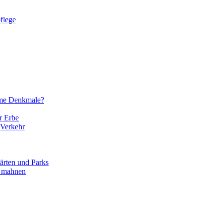
flege
eme Denkmale?
r Erbe
 Verkehr
ärten und Parks
d mahnen