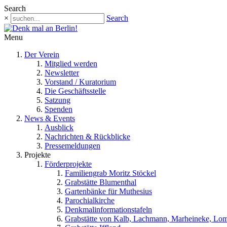
Search
×
Search
Menu
Der Verein
Mitglied werden
Newsletter
Vorstand / Kuratorium
Die Geschäftsstelle
Satzung
Spenden
News & Events
Ausblick
Nachrichten & Rückblicke
Pressemeldungen
Projekte
Förderprojekte
Familiengrab Moritz Stöckel
Grabstätte Blumenthal
Gartenbänke für Muthesius
Parochialkirche
Denkmalinformationstafeln
Grabstätte von Kalb, Lachmann, Marheineke, Lo