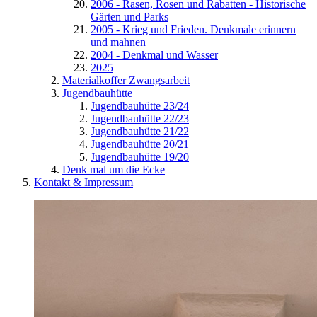
2006 - Rasen, Rosen und Rabatten - Historische
Gärten und Parks
2005 - Krieg und Frieden. Denkmale erinnern
und mahnen
2004 - Denkmal und Wasser
2025
Materialkoffer Zwangsarbeit
Jugendbauhütte
Jugendbauhütte 23/24
Jugendbauhütte 22/23
Jugendbauhütte 21/22
Jugendbauhütte 20/21
Jugendbauhütte 19/20
Denk mal um die Ecke
Kontakt & Impressum