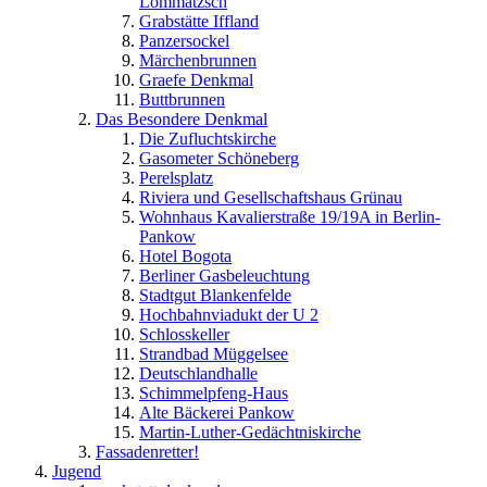
Lommatzsch
Grabstätte Iffland
Panzersockel
Märchenbrunnen
Graefe Denkmal
Buttbrunnen
Das Besondere Denkmal
Die Zufluchtskirche
Gasometer Schöneberg
Perelsplatz
Riviera und Gesellschaftshaus Grünau
Wohnhaus Kavalierstraße 19/19A in Berlin-
Pankow
Hotel Bogota
Berliner Gasbeleuchtung
Stadtgut Blankenfelde
Hochbahnviadukt der U 2
Schlosskeller
Strandbad Müggelsee
Deutschlandhalle
Schimmelpfeng-Haus
Alte Bäckerei Pankow
Martin-Luther-Gedächtniskirche
Fassadenretter!
Jugend