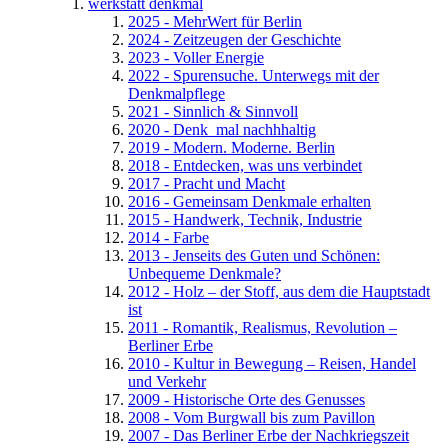
werkstatt denkmal
2025 - MehrWert für Berlin
2024 - Zeitzeugen der Geschichte
2023 - Voller Energie
2022 - Spurensuche. Unterwegs mit der
Denkmalpflege
2021 - Sinnlich & Sinnvoll
2020 - Denk_mal nachhhaltig
2019 - Modern. Moderne. Berlin
2018 - Entdecken, was uns verbindet
2017 - Pracht und Macht
2016 - Gemeinsam Denkmale erhalten
2015 - Handwerk, Technik, Industrie
2014 - Farbe
2013 - Jenseits des Guten und Schönen:
Unbequeme Denkmale?
2012 - Holz – der Stoff, aus dem die Hauptstadt
ist
2011 - Romantik, Realismus, Revolution –
Berliner Erbe
2010 - Kultur in Bewegung – Reisen, Handel
und Verkehr
2009 - Historische Orte des Genusses
2008 - Vom Burgwall bis zum Pavillon
2007 - Das Berliner Erbe der Nachkriegszeit