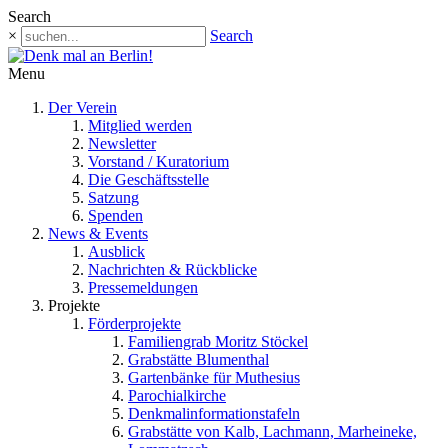
Search
×
Search
Menu
Der Verein
Mitglied werden
Newsletter
Vorstand / Kuratorium
Die Geschäftsstelle
Satzung
Spenden
News & Events
Ausblick
Nachrichten & Rückblicke
Pressemeldungen
Projekte
Förderprojekte
Familiengrab Moritz Stöckel
Grabstätte Blumenthal
Gartenbänke für Muthesius
Parochialkirche
Denkmalinformationstafeln
Grabstätte von Kalb, Lachmann, Marheineke,