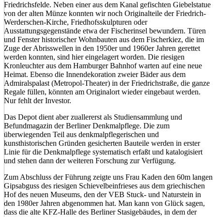
Friedrichsfelde. Neben einer aus dem Kanal gefischten Giebelstatue
von der alten Münze konnten wir noch Originalteile der Friedrich-
Werderschen-Kirche, Friedhofsskulpturen oder
Ausstattungsgegenstände etwa der Fischerinsel bewundern. Türen
und Fenster historischer Wohnbauten aus dem Fischerkiez, die im
Zuge der Abrisswellen in den 1950er und 1960er Jahren gerettet
werden konnten, sind hier eingelagert worden. Die riesigen
Kronleuchter aus dem Hamburger Bahnhof warten auf eine neue
Heimat. Ebenso die Innendekoration zweier Bäder aus dem
Admiralspalast (Metropol-Theater) in der Friedrichstraße, die ganze
Regale füllen, könnten am Originalort wieder eingebaut werden.
Nur fehlt der Investor.
Das Depot dient aber zuallererst als Studiensammlung und
Befundmagazin der Berliner Denkmalpflege. Die zum
überwiegenden Teil aus denkmalpflegerischen und
kunsthistorischen Gründen gesicherten Bauteile werden in erster
Linie für die Denkmalpflege systematisch erfaßt und katalogisiert
und stehen dann der weiteren Forschung zur Verfügung.
Zum Abschluss der Führung zeigte uns Frau Kaden den 60m langen
Gipsabguss des riesigen Schievelbeinfrieses aus dem griechischen
Hof des neuen Museums, den der VEB Stuck- und Naturstein in
den 1980er Jahren abgenommen hat. Man kann von Glück sagen,
dass die alte KFZ-Halle des Berliner Stasigebäudes, in dem der