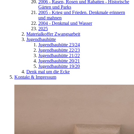
2006 - Rasen, Rosen und Rabatten - Historische
Gärten und Parks
2005 - Krieg und Frieden. Denkmale erinnern
und mahnen
2004 - Denkmal und Wasser
2025
Materialkoffer Zwangsarbeit
Jugendbauhütte
Jugendbauhütte 23/24
Jugendbauhütte 22/23
Jugendbauhütte 21/22
Jugendbauhütte 20/21
Jugendbauhütte 19/20
Denk mal um die Ecke
Kontakt & Impressum