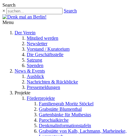
Search
×
Search
Menu
Der Verein
Mitglied werden
Newsletter
Vorstand / Kuratorium
Die Geschäftsstelle
Satzung
Spenden
News & Events
Ausblick
Nachrichten & Rückblicke
Pressemeldungen
Projekte
Förderprojekte
Familiengrab Moritz Stöckel
Grabstätte Blumenthal
Gartenbänke für Muthesius
Parochialkirche
Denkmalinformationstafeln
Grabstätte von Kalb, Lachmann, Marheineke,