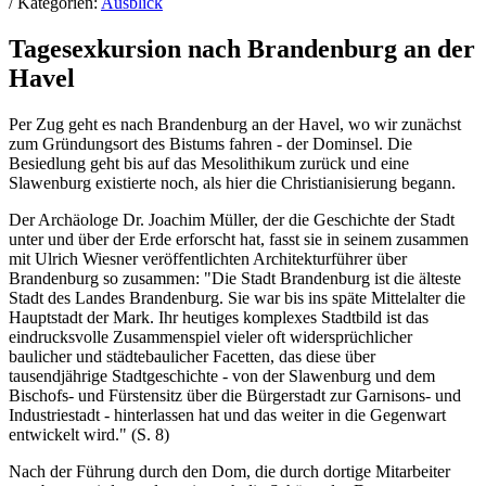
/ Kategorien:
Ausblick
Tagesexkursion nach Brandenburg an der
Havel
Per Zug geht es nach Brandenburg an der Havel, wo wir zunächst
zum Gründungsort des Bistums fahren - der Dominsel. Die
Besiedlung geht bis auf das Mesolithikum zurück und eine
Slawenburg existierte noch, als hier die Christianisierung begann.
Der Archäologe Dr. Joachim Müller, der die Geschichte der Stadt
unter und über der Erde erforscht hat, fasst sie in seinem zusammen
mit Ulrich Wiesner veröffentlichten Architekturführer über
Brandenburg so zusammen: "Die Stadt Brandenburg ist die älteste
Stadt des Landes Brandenburg. Sie war bis ins späte Mittelalter die
Hauptstadt der Mark. Ihr heutiges komplexes Stadtbild ist das
eindrucksvolle Zusammenspiel vieler oft widersprüchlicher
baulicher und städtebaulicher Facetten, das diese über
tausendjährige Stadtgeschichte - von der Slawenburg und dem
Bischofs- und Fürstensitz über die Bürgerstadt zur Garnisons- und
Industriestadt - hinterlassen hat und das weiter in die Gegenwart
entwickelt wird." (S. 8)
Nach der Führung durch den Dom, die durch dortige Mitarbeiter