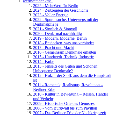
werkstatt denkmal
2025 - MehrWert für Berlin
2024 - Zeitzeugen der Geschichte
2023 - Voller Energie
2022 - Spurensuche. Unterwegs mit der
Denkmalpflege
2021 - Sinnlich & Sinnvoll
2020 - Denk_mal nachhhaltig
2019 - Modern. Moderne. Berlin
2018 - Entdecken, was uns verbindet
2017 - Pracht und Macht
2016 - Gemeinsam Denkmale erhalten
2015 - Handwerk, Technik, Industrie
2014 - Farbe
2013 - Jenseits des Guten und Schönen:
Unbequeme Denkmale?
2012 - Holz – der Stoff, aus dem die Hauptstadt
ist
2011 - Romantik, Realismus, Revolution –
Berliner Erbe
2010 - Kultur in Bewegung – Reisen, Handel
und Verkehr
2009 - Historische Orte des Genusses
2008 - Vom Burgwall bis zum Pavillon
2007 - Das Berliner Erbe der Nachkriegszeit