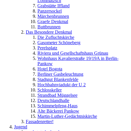
Lommatzsch
Grabstätte Iffland
Panzersockel
Märchenbrunnen
Graefe Denkmal
Buttbrunnen
Das Besondere Denkmal
Die Zufluchtskirche
Gasometer Schöneberg
Perelsplatz
Riviera und Gesellschaftshaus Grünau
Wohnhaus Kavalierstraße 19/19A in Berlin-
Pankow
Hotel Bogota
Berliner Gasbeleuchtung
Stadtgut Blankenfelde
Hochbahnviadukt der U 2
Schlosskeller
Strandbad Müggelsee
Deutschlandhalle
Schimmelpfeng-Haus
Alte Bäckerei Pankow
Martin-Luther-Gedächtniskirche
Fassadenretter!
Jugend