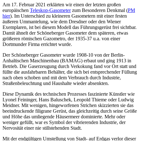
Am 17. Februar 2021 erklärten wir einen der letzten großen
europäischen
Teleskop-Gasometer
zum Besonderen Denkmal (
PM
hier
). Im Unterschied zu kleineren Gasometern mit einer festen
äußeren Ummantelung, wie dem Dresdner oder den Wiener
Exemplaren, ist bei diesem Modell das Führungsgerüst frei sichtbar.
Damit ähnelt der Schöneberger Gasometer dem späteren, etwas
größeren römischen Gazometro, der 1935-37 u.a. von einer
Dortmunder Firma errichtet wurde.
Der Schöneberger Gasometer wurde 1908-10 von der Berlin-
Anhaltischen Maschinenbau (BAMAG) erbaut und ging 1913 in
Betrieb. Die Gaserzeugung durch Verkokung fand vor Ort statt und
füllte die ausfahrbaren Behälter, die sich bei entsprechender Füllung
nach oben schoben und mit dem Verbrauch durch Industrie,
Straßenbeleuchtung und Haushalte wieder absenkten.
Diese Dynamik des technischen Prozesses faszinierte Künstler wie
Lyonel Feininger, Hans Baluschek, Leopold Thieme oder Ludwig
Meidner. Mit wenigen, hingeworfenen Strichen skizzierten sie das
beeindruckende filigrane Gerüst, das gleichzeitig durch seine Größe
und Höhe das umliegende Häusermeer dominierte. Mehr oder
weniger gefüllt, war es Symbol der vibrierenden Industrie, der
Nervosität einer nie stillstehenden Stadt.
Mit der endgültigen Umstellung von Stadt- auf Erdgas verlor dieser