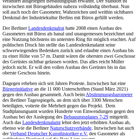
verändert ausgelegten Bebauungsplan erwähnt. Der Standort ist
inzwischen mit Bürogebäuden nahezu vollständig überbaut. Nun
soll auch noch der Gasometer, Wahrzeichen und weithin sichtbares
Denkmal der Industriekultur Berlins mit Büros gefüllt werden.
Der Berliner
Landesdenkmalrat
hatte 2008 einen Ausbau des
Gasometers mit Büros als banal und unangemessen bezeichnet und
eine Nutzung höchstens im untersten Ring für möglich erachtet. Auf
politischen Druck hin stellte das Landesdenkmalamt seine
schwerwiegenden Bedenken zurück und erlaubte einen Ausbau bis
zu einer Höhe von 57 m. Damit wären die obersten zwei Geschosse
des Gerüstes sichtbar gelassen worden. Das alles reicht Müller
jedoch nicht. Er will den vollen Ausbau des Gerüstes bis in das
oberste Geschoss hinein.
Dagegen erheben sich seit Jahren Proteste. Inzwischen hat eine
Bürgerinitiative
an die 11 000 Unterschriften (Stand März 2021)
gegen den Ausbau gesammelt. Auch beim
Abstimmungsbarometer
des Berliner Tagesspiegels, an dem sich über 3300 Menschen
beteiligten, votierte die Mehrheit gegen das Projekt. Dem
Stadtplanungsamt wurden Hunderte von Einwendungen gegen den
Ausbau bei der Auslegung des
Bebauungsplanes 7-29
mitgeteilt.
Auch das
Landesdenkmalamt
lehnt den jetzt erhöhten Ausbau ab,
ebenso wie die Berliner
Naturschutzverbände
. Inzwischen hat auch
der
Verband Deutscher Kunsthistoriker e.V.
den Gasometer als