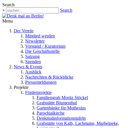
Search
×
Search
Menu
Der Verein
Mitglied werden
Newsletter
Vorstand / Kuratorium
Die Geschäftsstelle
Satzung
Spenden
News & Events
Ausblick
Nachrichten & Rückblicke
Pressemeldungen
Projekte
Förderprojekte
Familiengrab Moritz Stöckel
Grabstätte Blumenthal
Gartenbänke für Muthesius
Parochialkirche
Denkmalinformationstafeln
Grabstätte von Kalb, Lachmann, Marheineke,