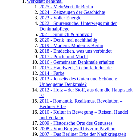
werkstatt denkmal
2025 - MehrWert für Berlin
2024 - Zeitzeugen der Geschichte
2023 - Voller Energie
2022 - Spurensuche. Unterwegs mit der
Denkmalpflege
2021 - Sinnlich & Sinnvoll
2020 - Denk_mal nachhhaltig
2019 - Modern. Moderne. Berlin
2018 - Entdecken, was uns verbindet
2017 - Pracht und Macht
2016 - Gemeinsam Denkmale erhalten
2015 - Handwerk, Technik, Industrie
2014 - Farbe
2013 - Jenseits des Guten und Schönen:
Unbequeme Denkmale?
2012 - Holz – der Stoff, aus dem die Hauptstadt
ist
2011 - Romantik, Realismus, Revolution –
Berliner Erbe
2010 - Kultur in Bewegung – Reisen, Handel
und Verkehr
2009 - Historische Orte des Genusses
2008 - Vom Burgwall bis zum Pavillon
2007 - Das Berliner Erbe der Nachkriegszeit