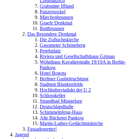
Lommatzsch
Grabstätte Iffland
Panzersockel
Märchenbrunnen
Graefe Denkmal
Buttbrunnen
Das Besondere Denkmal
Die Zufluchtskirche
Gasometer Schöneberg
Perelsplatz
Riviera und Gesellschaftshaus Grünau
Wohnhaus Kavalierstraße 19/19A in Berlin-
Pankow
Hotel Bogota
Berliner Gasbeleuchtung
Stadtgut Blankenfelde
Hochbahnviadukt der U 2
Schlosskeller
Strandbad Müggelsee
Deutschlandhalle
Schimmelpfeng-Haus
Alte Bäckerei Pankow
Martin-Luther-Gedächtniskirche
Fassadenretter!
Jugend