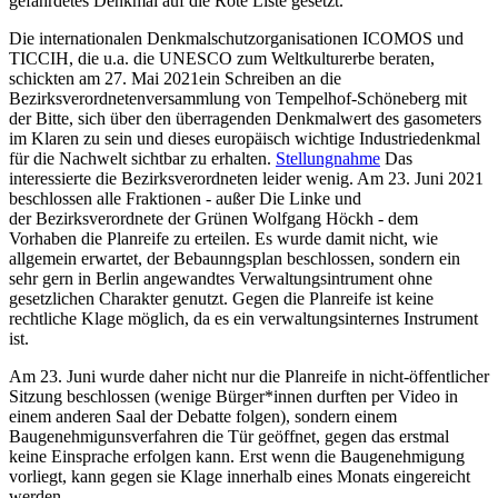
gefährdetes Denkmal auf die Rote Liste gesetzt.
Die internationalen Denkmalschutzorganisationen ICOMOS und
TICCIH, die u.a. die UNESCO zum Weltkulturerbe beraten,
schickten am 27. Mai 2021ein Schreiben an die
Bezirksverordnetenversammlung von Tempelhof-Schöneberg mit
der Bitte, sich über den überragenden Denkmalwert des gasometers
im Klaren zu sein und dieses europäisch wichtige Industriedenkmal
für die Nachwelt sichtbar zu erhalten.
Stellungnahme
Das
interessierte die Bezirksverordneten leider wenig. Am 23. Juni 2021
beschlossen alle Fraktionen - außer Die Linke und
der Bezirksverordnete der Grünen Wolfgang Höckh - dem
Vorhaben die Planreife zu erteilen. Es wurde damit nicht, wie
allgemein erwartet, der Bebaunngsplan beschlossen, sondern ein
sehr gern in Berlin angewandtes Verwaltungsintrument ohne
gesetzlichen Charakter genutzt. Gegen die Planreife ist keine
rechtliche Klage möglich, da es ein verwaltungsinternes Instrument
ist.
Am 23. Juni wurde daher nicht nur die Planreife in nicht-öffentlicher
Sitzung beschlossen (wenige Bürger*innen durften per Video in
einem anderen Saal der Debatte folgen), sondern einem
Baugenehmigunsverfahren die Tür geöffnet, gegen das erstmal
keine Einsprache erfolgen kann. Erst wenn die Baugenehmigung
vorliegt, kann gegen sie Klage innerhalb eines Monats eingereicht
werden.