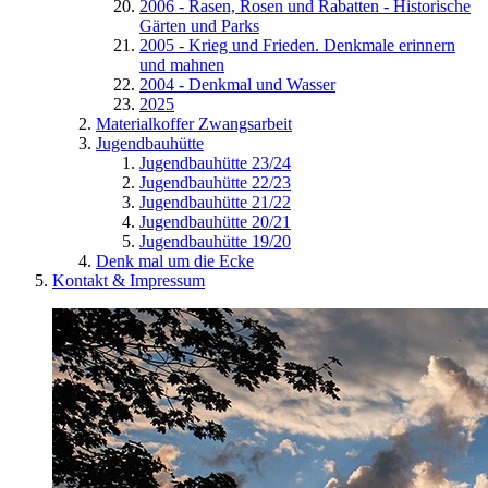
2006 - Rasen, Rosen und Rabatten - Historische
Gärten und Parks
2005 - Krieg und Frieden. Denkmale erinnern
und mahnen
2004 - Denkmal und Wasser
2025
Materialkoffer Zwangsarbeit
Jugendbauhütte
Jugendbauhütte 23/24
Jugendbauhütte 22/23
Jugendbauhütte 21/22
Jugendbauhütte 20/21
Jugendbauhütte 19/20
Denk mal um die Ecke
Kontakt & Impressum