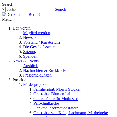
Search
×
Search
Menu
Der Verein
Mitglied werden
Newsletter
Vorstand / Kuratorium
Die Geschäftsstelle
Satzung
Spenden
News & Events
Ausblick
Nachrichten & Rückblicke
Pressemeldungen
Projekte
Förderprojekte
Familiengrab Moritz Stöckel
Grabstätte Blumenthal
Gartenbänke für Muthesius
Parochialkirche
Denkmalinformationstafeln
Grabstätte von Kalb, Lachmann, Marheineke,