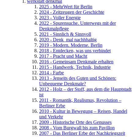
werkstatt denkmal
2025 - MehrWert für Berlin
2024 - Zeitzeugen der Geschichte
2023 - Voller Energie
2022 - Spurensuche. Unterwegs mit der
Denkmalpflege
2021 - Sinnlich & Sinnvoll
2020 - Denk_mal nachhhaltig
2019 - Modern. Moderne. Berlin
2018 - Entdecken, was uns verbindet
2017 - Pracht und Macht
2016 - Gemeinsam Denkmale erhalten
2015 - Handwerk, Technik, Industrie
2014 - Farbe
2013 - Jenseits des Guten und Schönen:
Unbequeme Denkmale?
2012 - Holz – der Stoff, aus dem die Hauptstadt
ist
2011 - Romantik, Realismus, Revolution –
Berliner Erbe
2010 - Kultur in Bewegung – Reisen, Handel
und Verkehr
2009 - Historische Orte des Genusses
2008 - Vom Burgwall bis zum Pavillon
2007 - Das Berliner Erbe der Nachkriegszeit