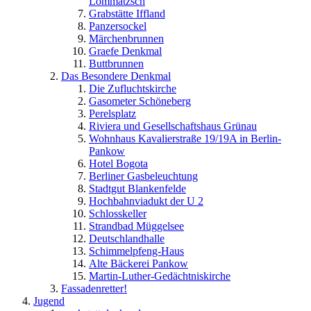
Lommatzsch
Grabstätte Iffland
Panzersockel
Märchenbrunnen
Graefe Denkmal
Buttbrunnen
Das Besondere Denkmal
Die Zufluchtskirche
Gasometer Schöneberg
Perelsplatz
Riviera und Gesellschaftshaus Grünau
Wohnhaus Kavalierstraße 19/19A in Berlin-
Pankow
Hotel Bogota
Berliner Gasbeleuchtung
Stadtgut Blankenfelde
Hochbahnviadukt der U 2
Schlosskeller
Strandbad Müggelsee
Deutschlandhalle
Schimmelpfeng-Haus
Alte Bäckerei Pankow
Martin-Luther-Gedächtniskirche
Fassadenretter!
Jugend