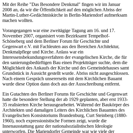
Mit der Reihe "Das Besondere Denkmal" fingen wir im Januar
2008 an, da wir die Öffentlichkeit auf den möglichen Abriss der
Martin-Luther-Gedächtniskirche in Berlin-Mariendorf aufmerksam
machen wollten.
Vorangegangen war eine zweitägige Tagung am 16. und 17.
November 2007, organisiert vom Bezirksamt Tempelhof-
Schöneberg und dem Berliner Forum für Geschichte und
Gegenwart e.V. mit Fachleuten aus den Bereichen Architektur,
Denkmalpflege und Kirche. Anlass war ein
Interessensbekundungsverfahren der evangelischen Kirche, die für
den sanierungsbedürftigen Bau einen Projektträger suchte, dem die
Möglichkeit des Ankaufs der Kirche und des Gemeindehauses samt
Grundstück in Aussicht gestellt wurde. Abriss nicht ausgeschlossen.
Nach einem Gespräch unsererseits mit dem Kirchlichen Bauamt
wurde diese Option dann doch aus der Ausschreibung entfernt.
Ein Gutachten des Berliner Forums für Geschichte und Gegenwart
hatte die besondere Stellung der ab 1929 geplanten, aber erst 1933-
35 realisierten Kirche herausgearbeitet. Während der Baukörper des
Architekten und damaligen Leiters des Kirchlichen Bauamtes des
Evangelischen Konsistoriums Brandenburg, Curt Steinberg (1880-
1960), noch expressionistische Formen zeigt, wurde die
Innenausstattung ganz der nationalsozialistischen Ideologie
unterworfen. Die Mariendorfer Gemeinde war wie viele der