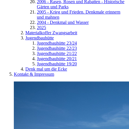
2006 - Rasen, Rosen und Rabatten - Historische
Gärten und Parks
2005 - Krieg und Frieden. Denkmale erinnern
und mahnen
2004 - Denkmal und Wasser
2025
Materialkoffer Zwangsarbeit
Jugendbauhütte
Jugendbauhütte 23/24
Jugendbauhütte 22/23
Jugendbauhütte 21/22
Jugendbauhütte 20/21
Jugendbauhütte 19/20
Denk mal um die Ecke
Kontakt & Impressum