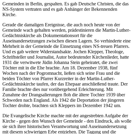
Gemeinden in Berlin, gespalten. Es gab Deutsche Christen, die das
NS-System vertraten und es gab Anhänger der Bekennenden
Kirche.
Gerade die damaligen Ereignisse, die auch noch heute von der
Gemeinde wach gehalten werden, prädestinieren die Martin-Luther-
Gedächtniskirche als Dokumentationsort für die
Auseinandersetzungen zwischen diesen Lagern. So verhinderte eine
Mehrheit in der Gemeinde die Einsetzung eines NS-treuen Pfarrers.
Und es gab weitere Widerstandsakte. Jochen Klepper, Theologe,
Schriftsteller und Journalist, Autor bedeutender Kirchenlieder, hatte
1931 die verwitwete Jüdin Johanna Stein geheiratet, die zwei
Töchter mit in die Ehe brachte. Am 18. Dezember 1938, fünf
Wochen nach der Pogromnacht, ließen sich seine Frau und die
beiden Töchter von Pfarrer Kurzreiter in der Martin-Luther-
Gedächtniskirche taufen, der das Ehepaar anschließend traute. Der
Familie brachte dies nur vorübergehend Erleichterung. Mit
Zunahme der Drangsalierungen floh die ältere Tochter 1939 über
Schweden nach England. Als 1942 die Deportation der jüngeren
Tochter drohte, brachten sich Kleppers im Dezember 1942 um.
Die Evangelische Kirche machte mit der angestrebten Aufgabe der
Kirche - gegen den Wunsch der Gemeinde - den Eindruck, als wolle
sie sich ihrer historischen Verantwortung und Auseinandersetzung
mit diesem schwierigen Erbe entziehen. Die Tagung und die