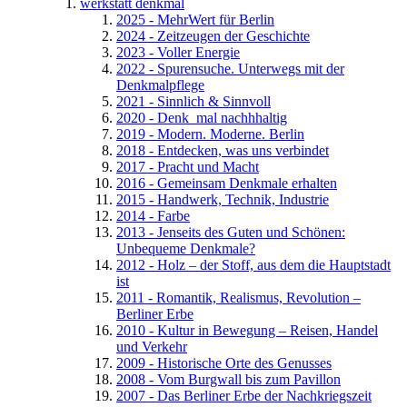
werkstatt denkmal
2025 - MehrWert für Berlin
2024 - Zeitzeugen der Geschichte
2023 - Voller Energie
2022 - Spurensuche. Unterwegs mit der
Denkmalpflege
2021 - Sinnlich & Sinnvoll
2020 - Denk_mal nachhhaltig
2019 - Modern. Moderne. Berlin
2018 - Entdecken, was uns verbindet
2017 - Pracht und Macht
2016 - Gemeinsam Denkmale erhalten
2015 - Handwerk, Technik, Industrie
2014 - Farbe
2013 - Jenseits des Guten und Schönen:
Unbequeme Denkmale?
2012 - Holz – der Stoff, aus dem die Hauptstadt
ist
2011 - Romantik, Realismus, Revolution –
Berliner Erbe
2010 - Kultur in Bewegung – Reisen, Handel
und Verkehr
2009 - Historische Orte des Genusses
2008 - Vom Burgwall bis zum Pavillon
2007 - Das Berliner Erbe der Nachkriegszeit