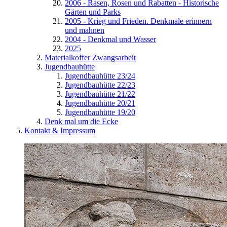
2006 - Rasen, Rosen und Rabatten - Historische
Gärten und Parks
2005 - Krieg und Frieden. Denkmale erinnern
und mahnen
2004 - Denkmal und Wasser
2025
Materialkoffer Zwangsarbeit
Jugendbauhütte
Jugendbauhütte 23/24
Jugendbauhütte 22/23
Jugendbauhütte 21/22
Jugendbauhütte 20/21
Jugendbauhütte 19/20
Denk mal um die Ecke
Kontakt & Impressum