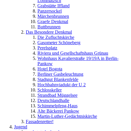
Lommatzsch
Grabstätte Iffland
Panzersockel
Märchenbrunnen
Graefe Denkmal
Buttbrunnen
Das Besondere Denkmal
Die Zufluchtskirche
Gasometer Schöneberg
Perelsplatz
Riviera und Gesellschaftshaus Grünau
Wohnhaus Kavalierstraße 19/19A in Berlin-
Pankow
Hotel Bogota
Berliner Gasbeleuchtung
Stadtgut Blankenfelde
Hochbahnviadukt der U 2
Schlosskeller
Strandbad Müggelsee
Deutschlandhalle
Schimmelpfeng-Haus
Alte Bäckerei Pankow
Martin-Luther-Gedächtniskirche
Fassadenretter!
Jugend