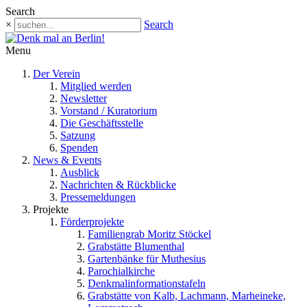
Search
×
Search
Menu
Der Verein
Mitglied werden
Newsletter
Vorstand / Kuratorium
Die Geschäftsstelle
Satzung
Spenden
News & Events
Ausblick
Nachrichten & Rückblicke
Pressemeldungen
Projekte
Förderprojekte
Familiengrab Moritz Stöckel
Grabstätte Blumenthal
Gartenbänke für Muthesius
Parochialkirche
Denkmalinformationstafeln
Grabstätte von Kalb, Lachmann, Marheineke,