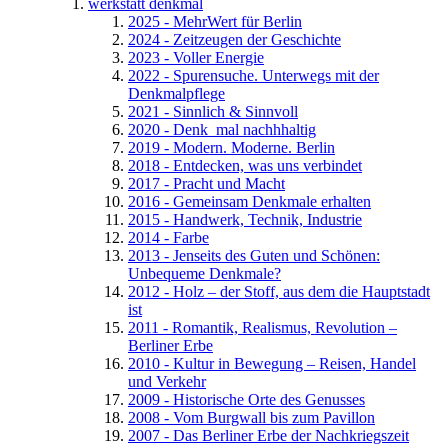
werkstatt denkmal
2025 - MehrWert für Berlin
2024 - Zeitzeugen der Geschichte
2023 - Voller Energie
2022 - Spurensuche. Unterwegs mit der
Denkmalpflege
2021 - Sinnlich & Sinnvoll
2020 - Denk_mal nachhhaltig
2019 - Modern. Moderne. Berlin
2018 - Entdecken, was uns verbindet
2017 - Pracht und Macht
2016 - Gemeinsam Denkmale erhalten
2015 - Handwerk, Technik, Industrie
2014 - Farbe
2013 - Jenseits des Guten und Schönen:
Unbequeme Denkmale?
2012 - Holz – der Stoff, aus dem die Hauptstadt
ist
2011 - Romantik, Realismus, Revolution –
Berliner Erbe
2010 - Kultur in Bewegung – Reisen, Handel
und Verkehr
2009 - Historische Orte des Genusses
2008 - Vom Burgwall bis zum Pavillon
2007 - Das Berliner Erbe der Nachkriegszeit