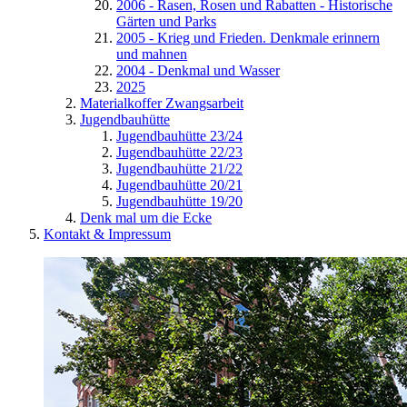
2006 - Rasen, Rosen und Rabatten - Historische
Gärten und Parks
2005 - Krieg und Frieden. Denkmale erinnern
und mahnen
2004 - Denkmal und Wasser
2025
Materialkoffer Zwangsarbeit
Jugendbauhütte
Jugendbauhütte 23/24
Jugendbauhütte 22/23
Jugendbauhütte 21/22
Jugendbauhütte 20/21
Jugendbauhütte 19/20
Denk mal um die Ecke
Kontakt & Impressum