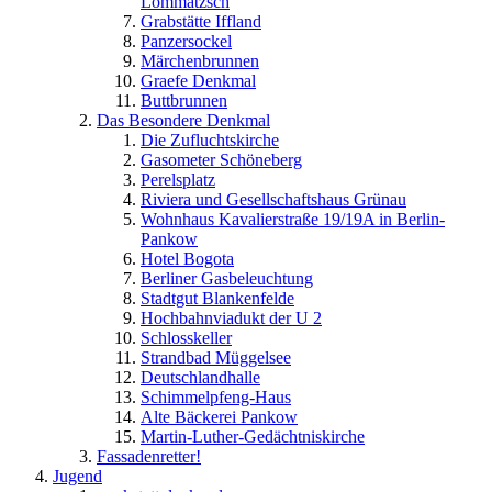
Lommatzsch
Grabstätte Iffland
Panzersockel
Märchenbrunnen
Graefe Denkmal
Buttbrunnen
Das Besondere Denkmal
Die Zufluchtskirche
Gasometer Schöneberg
Perelsplatz
Riviera und Gesellschaftshaus Grünau
Wohnhaus Kavalierstraße 19/19A in Berlin-
Pankow
Hotel Bogota
Berliner Gasbeleuchtung
Stadtgut Blankenfelde
Hochbahnviadukt der U 2
Schlosskeller
Strandbad Müggelsee
Deutschlandhalle
Schimmelpfeng-Haus
Alte Bäckerei Pankow
Martin-Luther-Gedächtniskirche
Fassadenretter!
Jugend