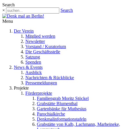
Search
×
Search
Menu
Der Verein
Mitglied werden
Newsletter
Vorstand / Kuratorium
Die Geschäftsstelle
Satzung
Spenden
News & Events
Ausblick
Nachrichten & Rückblicke
Pressemeldungen
Projekte
Förderprojekte
Familiengrab Moritz Stöckel
Grabstätte Blumenthal
Gartenbänke für Muthesius
Parochialkirche
Denkmalinformationstafeln
Grabstätte von Kalb, Lachmann, Marheineke,