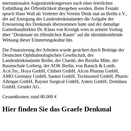
internationalen Augenärztekongresses nach einer feierlichen
Enthüllung der Öffentlichkeit übergeben werden. Beim Festakt
sprach Hans Wall als Vertreter des Vereins Denk mal an Berlin e.V.,
der auf Anregung des Landesdenkmalamtes die Aufgabe der
Erneuerung des Denkmals übernommen hatte und der damalige
Gartenbaudirektor Dr. Klaus von Krosigk wies in seinem Vortrag
über "Denkmale im öffentlichen Raum" auf die identitätsstiftende
Wirkung dieser Erinnerungskultur hin.
Die Finanzierung der Arbeiten wurde gesichert durch Beiträge der
Deutschen Ophthalmologischen Gesellschaft, des
Landesdenkmalamts Berlin, der Charité, des Bezirks Mitte, der
Baumschule Lorberg, der AOK Berlin, von Bausch & Lomb,
Acri.Tec, Hoya GmbH, Chibret GmbH, Alcon Pharma GmbH,
AMO Germany GmbH, Santen GmbH, Technomed GmbH, Pharm-
Allergan GmbH, Rayner Surgical GmbH, Anteis GmbH, Domilans
GmbH, Geuder AG.
Gesamtkosten: rund 80.000 €
Hier finden Sie das Graefe Denkmal