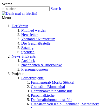
Search
×
Search
Menu
Der Verein
Mitglied werden
Newsletter
Vorstand / Kuratorium
Die Geschäftsstelle
Satzung
Spenden
News & Events
Ausblick
Nachrichten & Rückblicke
Pressemeldungen
Projekte
Förderprojekte
Familiengrab Moritz Stöckel
Grabstätte Blumenthal
Gartenbänke für Muthesius
Parochialkirche
Denkmalinformationstafeln
Grabstätte von Kalb, Lachmann, Marheineke,