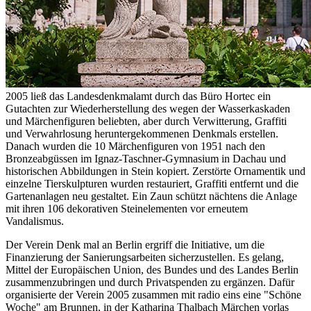
2005 ließ das Landesdenkmalamt durch das Büro Hortec ein
Gutachten zur Wiederherstellung des wegen der Wasserkaskaden
und Märchenfiguren beliebten, aber durch Verwitterung, Graffiti
und Verwahrlosung heruntergekommenen Denkmals erstellen.
Danach wurden die 10 Märchenfiguren von 1951 nach den
Bronzeabgüssen im Ignaz-Taschner-Gymnasium in Dachau und
historischen Abbildungen in Stein kopiert. Zerstörte Ornamentik und
einzelne Tierskulpturen wurden restauriert, Graffiti entfernt und die
Gartenanlagen neu gestaltet. Ein Zaun schützt nächtens die Anlage
mit ihren 106 dekorativen Steinelementen vor erneutem
Vandalismus.
Der Verein Denk mal an Berlin ergriff die Initiative, um die
Finanzierung der Sanierungsarbeiten sicherzustellen. Es gelang,
Mittel der Europäischen Union, des Bundes und des Landes Berlin
zusammenzubringen und durch Privatspenden zu ergänzen. Dafür
organisierte der Verein 2005 zusammen mit radio eins eine "Schöne
Woche" am Brunnen, in der Katharina Thalbach Märchen vorlas