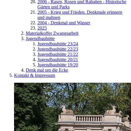
2006 - Rasen, Rosen und Rabatten - Historische
Gärten und Parks
2005 - Krieg und Frieden. Denkmale erinnern
und mahnen
2004 - Denkmal und Wasser
2025
Materialkoffer Zwangsarbeit
Jugendbauhütte
Jugendbauhütte 23/24
Jugendbauhütte 22/23
Jugendbauhütte 21/22
Jugendbauhütte 20/21
Jugendbauhütte 19/20
Denk mal um die Ecke
Kontakt & Impressum