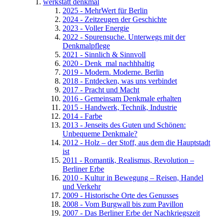
werkstatt denkmal
2025 - MehrWert für Berlin
2024 - Zeitzeugen der Geschichte
2023 - Voller Energie
2022 - Spurensuche. Unterwegs mit der
Denkmalpflege
2021 - Sinnlich & Sinnvoll
2020 - Denk_mal nachhhaltig
2019 - Modern. Moderne. Berlin
2018 - Entdecken, was uns verbindet
2017 - Pracht und Macht
2016 - Gemeinsam Denkmale erhalten
2015 - Handwerk, Technik, Industrie
2014 - Farbe
2013 - Jenseits des Guten und Schönen:
Unbequeme Denkmale?
2012 - Holz – der Stoff, aus dem die Hauptstadt
ist
2011 - Romantik, Realismus, Revolution –
Berliner Erbe
2010 - Kultur in Bewegung – Reisen, Handel
und Verkehr
2009 - Historische Orte des Genusses
2008 - Vom Burgwall bis zum Pavillon
2007 - Das Berliner Erbe der Nachkriegszeit