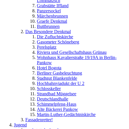
Lommatzsch
Grabstätte Iffland
Panzersockel
Märchenbrunnen
Graefe Denkmal
Buttbrunnen
Das Besondere Denkmal
Die Zufluchtskirche
Gasometer Schöneberg
Perelsplatz
Riviera und Gesellschaftshaus Grünau
Wohnhaus Kavalierstraße 19/19A in Berlin-
Pankow
Hotel Bogota
Berliner Gasbeleuchtung
Stadtgut Blankenfelde
Hochbahnviadukt der U 2
Schlosskeller
Strandbad Müggelsee
Deutschlandhalle
Schimmelpfeng-Haus
Alte Bäckerei Pankow
Martin-Luther-Gedächtniskirche
Fassadenretter!
Jugend